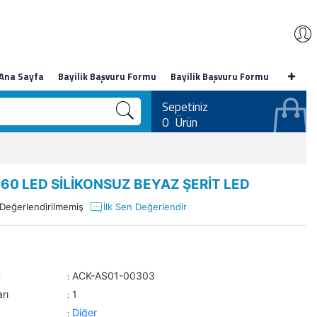
Ana Sayfa
Bayilik Başvuru Formu
Bayilik Başvuru Formu
Sepetiniz
0
Ürün
 60 LED SİLİKONSUZ BEYAZ ŞERİT LED
Değerlendirilmemiş
İlk Sen Değerlendir
u
ACK-AS01-00303
:
rı
1
:
Diğer
: