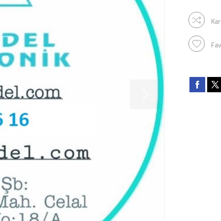
Kar
Fav