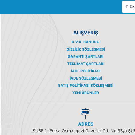
ALIŞVERİŞ
K.V.K. KANUNU
GIZLILIK SÖZLEŞMESI
GARANTI ŞARTLARI
TESLIMAT ŞARTLARI
İADE POLITIKASI
İADE SÖZLEŞMESI
SATIŞ POLITIKASI SÖZLEŞMESI
YENI ÜRÜNLER
ADRES
ŞUBE 1=Bursa Osmangazi Gazcılar Cd. No:38/a ŞU