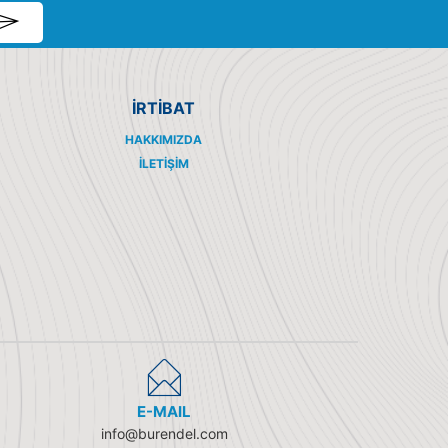
İRTİBAT
HAKKIMIZDA
İLETIŞIM
E-MAIL
info@burendel.com