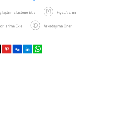
şılaştırma Listene Ekle
Fiyat Alarmı
orilerime Ekle
Arkadaşıma Öner