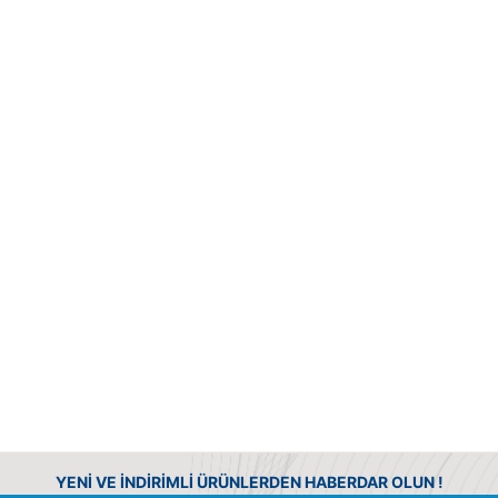
YENİ VE İNDİRİMLİ ÜRÜNLERDEN HABERDAR OLUN !