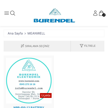
0
Ana Sayfa
MEANWELL
FILTRELE
Uçakta
NPP-450-12 BATTERY