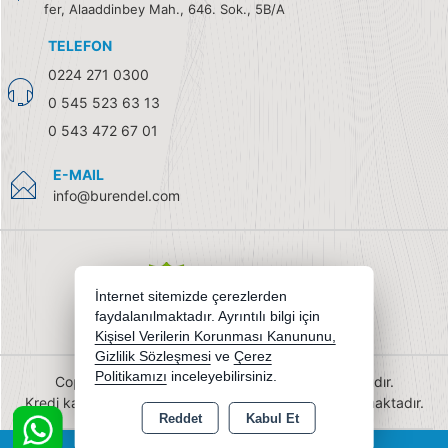
fer, Alaaddinbey Mah., 646. Sok., 5B/A
TELEFON
0224 271 0300
0 545 523 63 13
0 543 472 67 01
E-MAIL
info@burendel.com
İnternet sitemizde çerezlerden
faydalanılmaktadır. Ayrıntılı bilgi için
Kişisel Verilerin Korunması Kanununu,
Gizlilik Sözleşmesi
ve
Çerez
Politikamızı
inceleyebilirsiniz.
Copyright 2026 burendel.com - Tüm hakları saklıdır.
Kredi kartı bilgileriniz 256bit SSL sertifikası ile korunmaktadır.
Reddet
Kabul Et