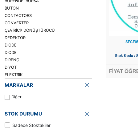
BURENDELBURSA
BUTON
CONTACTORS
CONVERTER
ÇEVİRİCİ/ DÖNÜŞTÜRÜCÜ
DEDEKTOR
SFCF0
DIODE
DİODE
Stok Kodu :
DİRENÇ
DİYOT
FİYAT ÖĞR
ELEKTRIK
ELEKTRONIK
MARKALAR
ENTEGRE
ETHERNET ÇEVİRİCİ
Diğer
FAN
GÜÇ KAYNAĞI
STOK DURUMU
HAVYA
Sadece Stoktakiler
IGBT
IŞIK