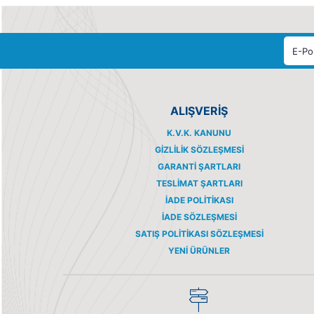
İŞLEMCİ
KABLO PABUCU
KONDASATOR
KONTROL KALEMI
KÖPRÜ DİYOT
LCD
MAKARON
ALIŞVERİŞ
MEANWELL
K.V.K. KANUNU
MODUL
GIZLILIK SÖZLEŞMESI
MODÜL
GARANTI ŞARTLARI
MOSFET
TESLIMAT ŞARTLARI
OPTO
İADE POLITIKASI
OTOMASYON
İADE SÖZLEŞMESI
OTOMAT
SATIŞ POLITIKASI SÖZLEŞMESI
ÖLÇÜ ALETİ
YENI ÜRÜNLER
PAKO ŞALTER
PİL
POMPA
PROB