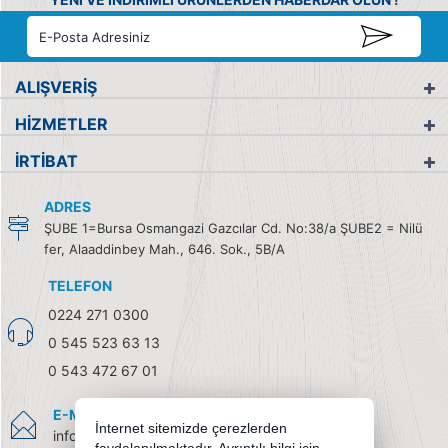
ALIŞVERİŞ
HİZMETLER
İRTİBAT
ADRES
ŞUBE 1=Bursa Osmangazi Gazcılar Cd. No:38/a ŞUBE2 = Nilü
fer, Alaaddinbey Mah., 646. Sok., 5B/A
TELEFON
0224 271 0300
0 545 523 63 13
0 543 472 67 01
E-MAIL
İnternet sitemizde çerezlerden
info@burendel.com