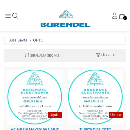
0
Ana Sayfa
OPTO
FILTRELE
Uçakta
Uçakta
AC-NB110 MAX30100 NABIZ
TLP570 DIP6 OPTO