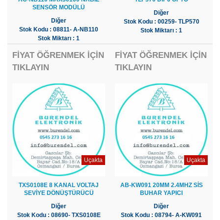
SENSÖR MODÜLÜ
Diğer
Diğer
Stok Kodu : 00259- TLP570
Stok Kodu : 08811- A-NB110
Stok Miktarı : 1
Stok Miktarı : 1
FİYAT ÖĞRENMEK İÇİN
FİYAT ÖĞRENMEK İÇİN
TIKLAYIN
TIKLAYIN
Uçakta
Uçakta
TXS0108E 8 KANAL VOLTAJ
AB-KW091 20MM 2.4MHZ SİS
SEVİYE DÖNÜŞTÜRÜCÜ
BUHAR YAPICI
Diğer
Diğer
Stok Kodu : 08690- TXS0108E
Stok Kodu : 08794- A-KW091