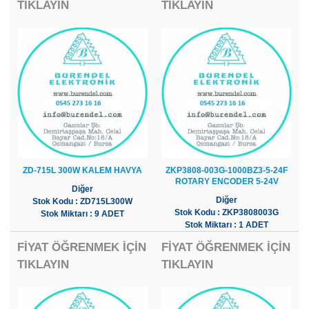
TIKLAYIN
TIKLAYIN
ZD-715L 300W KALEM HAVYA
ZKP3808-003G-1000BZ3-5-24F
ROTARY ENCODER 5-24V
Diğer
Diğer
Stok Kodu : ZD715L300W
Stok Kodu : ZKP3808003G
Stok Miktarı : 9 ADET
Stok Miktarı : 1 ADET
FİYAT ÖĞRENMEK İÇİN
FİYAT ÖĞRENMEK İÇİN
TIKLAYIN
TIKLAYIN