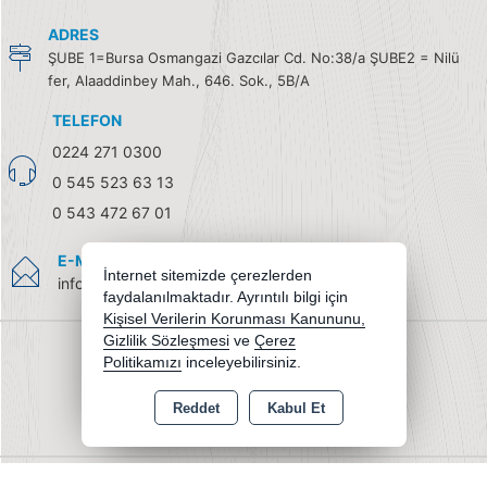
ADRES
ŞUBE 1=Bursa Osmangazi Gazcılar Cd. No:38/a ŞUBE2 = Nilü
fer, Alaaddinbey Mah., 646. Sok., 5B/A
TELEFON
0224 271 0300
0 545 523 63 13
0 543 472 67 01
E-MAIL
İnternet sitemizde çerezlerden
info@burendel.com
faydalanılmaktadır. Ayrıntılı bilgi için
Kişisel Verilerin Korunması Kanununu,
Gizlilik Sözleşmesi
ve
Çerez
Politikamızı
inceleyebilirsiniz.
Reddet
Kabul Et
Copyright 2026 burendel.com - Tüm hakları saklıdır.