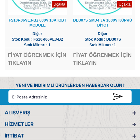
Uçakta
Uçakta
FS10R06VE3-B2 600V 10A IGBT
DB307S SMD4 3A 1000V KÖPRÜ
MODULE
DİYOT
Diğer
Diğer
Stok Kodu : FS10R06VE3-B2
Stok Kodu : DB307S
Stok Miktarı : 1
Stok Miktarı : 1
FİYAT ÖĞRENMEK İÇİN
FİYAT ÖĞRENMEK İÇİN
TIKLAYIN
TIKLAYIN
YENİ VE İNDİRİMLİ ÜRÜNLERDEN HABERDAR OLUN !
ALIŞVERİŞ
HİZMETLER
İRTİBAT