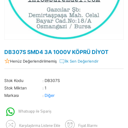
DB307S SMD4 3A 1000V KÖPRÜ DİYOT
Henüz Değerlendirilmemiş
İlk Sen Değerlendir
Stok Kodu
DB307S
:
Stok Miktarı
1
:
Markası
Diğer
:
Whatsapp ile Sipariş
Karşılaştırma Listene Ekle
Fiyat Alarmı