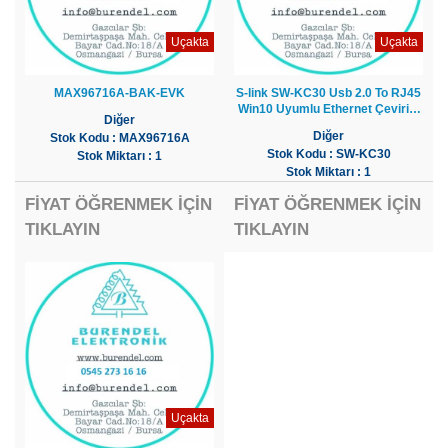
Uçakta
Uçakta
MAX96716A-BAK-EVK
S-link SW-KC30 Usb 2.0 To RJ45
Win10 Uyumlu Ethernet Çevirici
Diğer
S-link S
Diğer
Stok Kodu : MAX96716A
Stok Kodu : SW-KC30
Stok Miktarı : 1
Stok Miktarı : 1
FİYAT ÖĞRENMEK İÇİN
FİYAT ÖĞRENMEK İÇİN
TIKLAYIN
TIKLAYIN
Uçakta