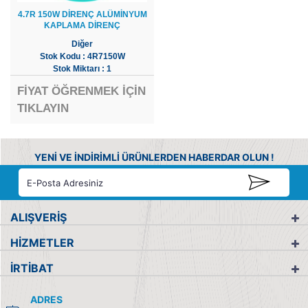
4.7R 150W DİRENÇ ALÜMİNYUM
KAPLAMA DİRENÇ
Diğer
Stok Kodu : 4R7150W
Stok Miktarı : 1
FİYAT ÖĞRENMEK İÇİN
TIKLAYIN
YENİ VE İNDİRİMLİ ÜRÜNLERDEN HABERDAR OLUN !
ALIŞVERİŞ
HİZMETLER
İRTİBAT
ADRES