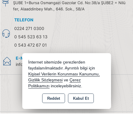
ŞUBE 1=Bursa Osmangazi Gazcılar Cd. No:38/a ŞUBE2 = Nilü
fer, Alaaddinbey Mah., 646. Sok., 5B/A
TELEFON
0224 271 0300
0 545 523 63 13
0 543 472 67 01
E-MAIL
İnternet sitemizde çerezlerden
info@burendel.com
faydalanılmaktadır. Ayrıntılı bilgi için
Kişisel Verilerin Korunması Kanununu,
Gizlilik Sözleşmesi
ve
Çerez
Politikamızı
inceleyebilirsiniz.
Reddet
Kabul Et
Copyright 2026 burendel.com - Tüm hakları saklıdır.
Kredi kartı bilgileriniz 256bit SSL sertifikası ile korunmaktadır.