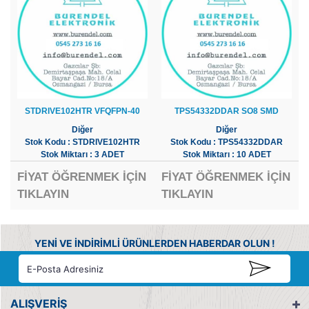
STDRIVE102HTR VFQFPN-40
TPS54332DDAR SO8 SMD
Diğer
Diğer
Stok Kodu : STDRIVE102HTR
Stok Kodu : TPS54332DDAR
Stok Miktarı : 3 ADET
Stok Miktarı : 10 ADET
FİYAT ÖĞRENMEK İÇİN
FİYAT ÖĞRENMEK İÇİN
TIKLAYIN
TIKLAYIN
YENİ VE İNDİRİMLİ ÜRÜNLERDEN HABERDAR OLUN !
ALIŞVERİŞ