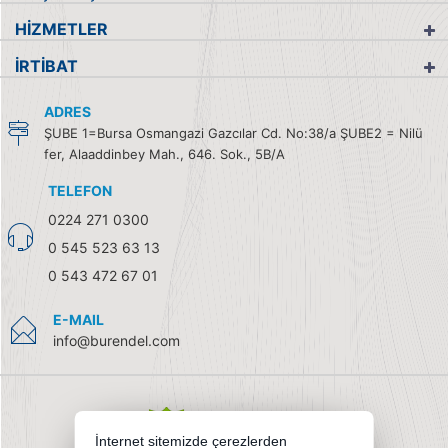
HİZMETLER
İRTİBAT
ADRES
ŞUBE 1=Bursa Osmangazi Gazcılar Cd. No:38/a ŞUBE2 = Nilü
fer, Alaaddinbey Mah., 646. Sok., 5B/A
TELEFON
0224 271 0300
0 545 523 63 13
0 543 472 67 01
E-MAIL
info@burendel.com
İnternet sitemizde çerezlerden