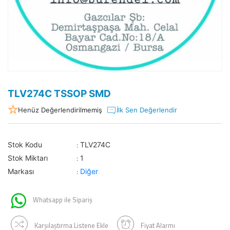
TLV274C TSSOP SMD
Henüz Değerlendirilmemiş
İlk Sen Değerlendir
Stok Kodu
TLV274C
:
Stok Miktarı
1
:
Markası
Diğer
:
Whatsapp ile Sipariş
Karşılaştırma Listene Ekle
Fiyat Alarmı