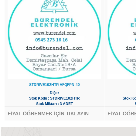
STDRIVE102HTR VFQFPN-40
Diğer
Stok Kodu : STDRIVE102HTR
Stok K
Stok Miktarı : 3 ADET
FİYAT ÖĞRENMEK İÇİN TIKLAYIN
FİYAT ÖĞR