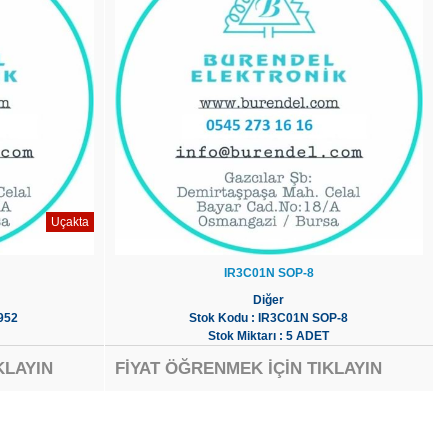
Uçakta
IR3C01N SOP-8
Diğer
952
Stok Kodu : IR3C01N SOP-8
Stok Miktarı : 5 ADET
KLAYIN
FİYAT ÖĞRENMEK İÇİN TIKLAYIN