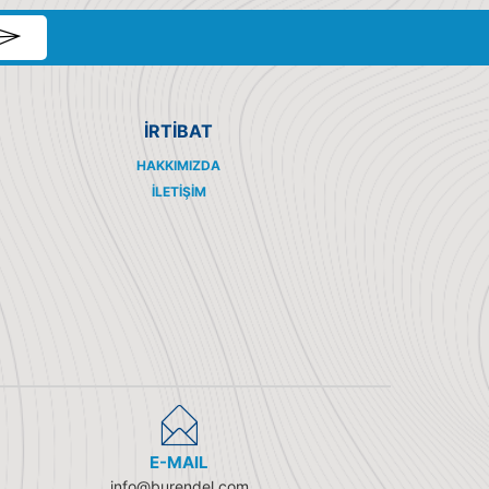
İRTİBAT
HAKKIMIZDA
İLETIŞIM
E-MAIL
info@burendel.com