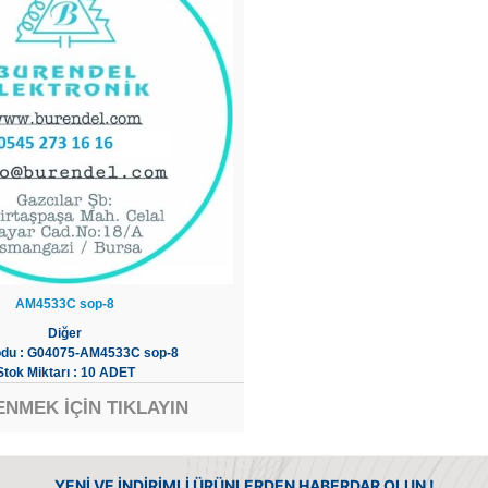
AM4533C sop-8
Diğer
odu : G04075-AM4533C sop-8
Stok Miktarı : 10 ADET
ENMEK İÇİN TIKLAYIN
YENİ VE İNDİRİMLİ ÜRÜNLERDEN HABERDAR OLUN !