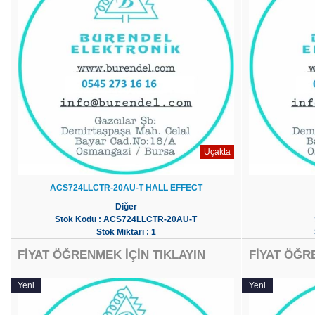
Uçakta
ACS724LLCTR-20AU-T HALL EFFECT
Diğer
Stok Kodu : ACS724LLCTR-20AU-T
Stok Miktarı : 1
FİYAT ÖĞRENMEK İÇİN TIKLAYIN
FİYAT ÖĞR
Yeni
Yeni