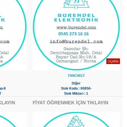
Uçakta
74HC4017
Diğer
op-8
Stok Kodu : 00856-
T
Stok Miktarı : 1
KLAYIN
FİYAT ÖĞRENMEK İÇİN TIKLAYIN