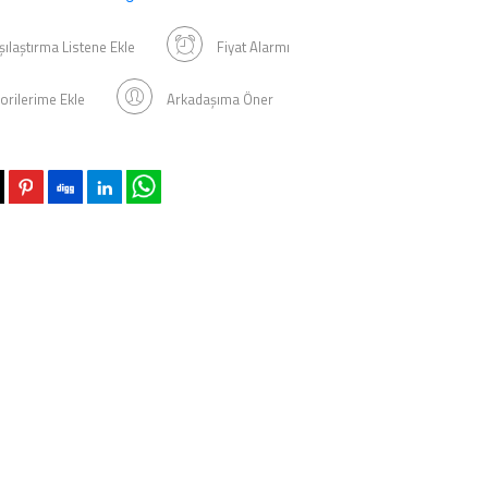
şılaştırma Listene Ekle
Fiyat Alarmı
orilerime Ekle
Arkadaşıma Öner