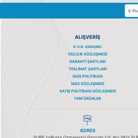
ALIŞVERİŞ
K.V.K. KANUNU
GIZLILIK SÖZLEŞMESI
GARANTI ŞARTLARI
TESLIMAT ŞARTLARI
İADE POLITIKASI
İADE SÖZLEŞMESI
SATIŞ POLITIKASI SÖZLEŞMESI
YENI ÜRÜNLER
ADRES
ŞUBE 1=Bursa Osmangazi Gazcılar Cd. No:38/a ŞU