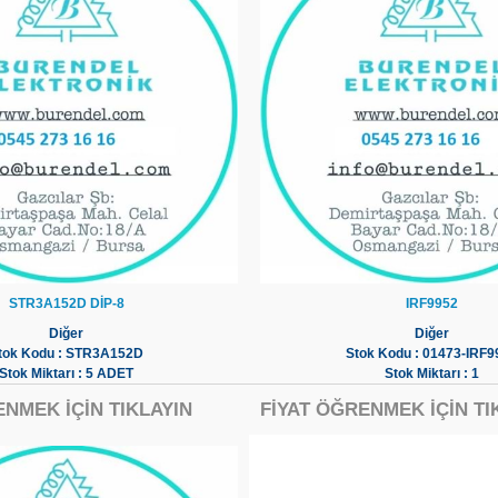
STR3A152D DİP-8
IRF9952
Diğer
Diğer
tok Kodu : STR3A152D
Stok Kodu : 01473-IRF9
Stok Miktarı : 5 ADET
Stok Miktarı : 1
ENMEK İÇİN TIKLAYIN
FİYAT ÖĞRENMEK İÇİN TI