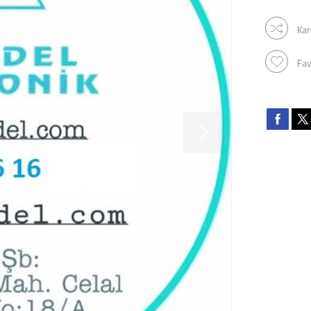
Kar
Fav