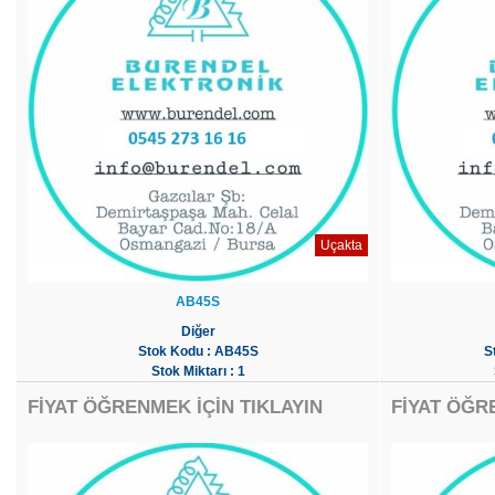
Uçakta
AB45S
Diğer
Stok Kodu : AB45S
S
Stok Miktarı : 1
FİYAT ÖĞRENMEK İÇİN TIKLAYIN
FİYAT ÖĞR