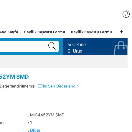
Ana Sayfa
Bayilik Başvuru Formu
Bayilik Başvuru Formu
Sepetiniz
0
Ürün
52YM SMD
Değerlendirilmemiş
İlk Sen Değerlendir
u
MIC4452YM SMD
:
rı
1
:
Diğer
: