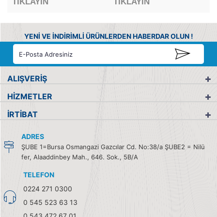
TIKLAYIN
TIKLAYIN
YENİ VE İNDİRİMLİ ÜRÜNLERDEN HABERDAR OLUN !
ALIŞVERİŞ
HİZMETLER
İRTİBAT
ADRES
ŞUBE 1=Bursa Osmangazi Gazcılar Cd. No:38/a ŞUBE2 = Nilü
fer, Alaaddinbey Mah., 646. Sok., 5B/A
TELEFON
0224 271 0300
0 545 523 63 13
0 543 472 67 01