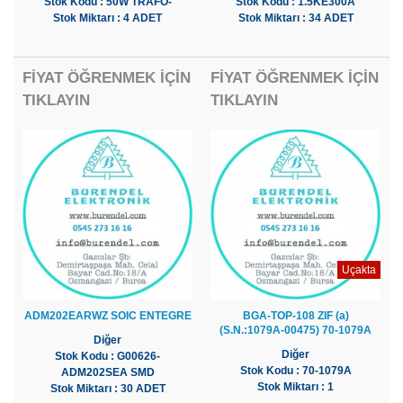
Stok Kodu : 50W TRAFO-
Stok Kodu : 1.5KE300A
Stok Miktarı : 4 ADET
Stok Miktarı : 34 ADET
FİYAT ÖĞRENMEK İÇİN
FİYAT ÖĞRENMEK İÇİN
TIKLAYIN
TIKLAYIN
Uçakta
ADM202EARWZ SOIC ENTEGRE
BGA-TOP-108 ZIF (a)
(S.N.:1079A-00475) 70-1079A
Diğer
Diğer
Stok Kodu : G00626-
Stok Kodu : 70-1079A
ADM202SEA SMD
Stok Miktarı : 1
Stok Miktarı : 30 ADET