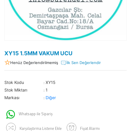
XY15 1.5MM VAKUM UCU
Henüz Değerlendirilmemiş
İlk Sen Değerlendir
Stok Kodu
XY15
:
Stok Miktarı
1
:
Markası
Diğer
:
Whatsapp ile Sipariş
Karşılaştırma Listene Ekle
Fiyat Alarmı