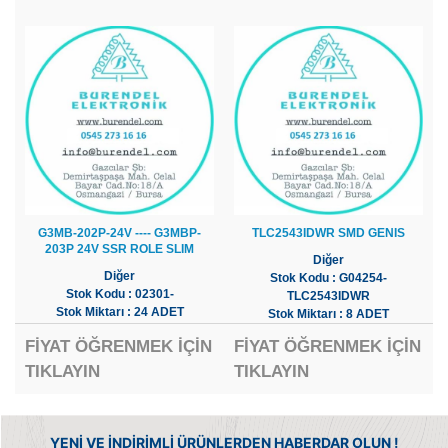
G3MB-202P-24V ---- G3MBP-
TLC2543IDWR SMD GENIS
203P 24V SSR ROLE SLIM
Diğer
Diğer
Stok Kodu : G04254-
Stok Kodu : 02301-
TLC2543IDWR
Stok Miktarı : 24 ADET
Stok Miktarı : 8 ADET
FİYAT ÖĞRENMEK İÇİN
FİYAT ÖĞRENMEK İÇİN
TIKLAYIN
TIKLAYIN
YENİ VE İNDİRİMLİ ÜRÜNLERDEN HABERDAR OLUN !