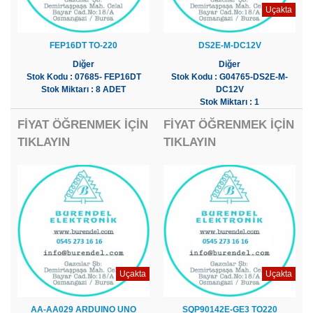
Uçakta
FEP16DT TO-220
DS2E-M-DC12V
Diğer
Diğer
Stok Kodu : 07685- FEP16DT
Stok Kodu : G04765-DS2E-M-
Stok Miktarı : 8 ADET
DC12V
Stok Miktarı : 1
FİYAT ÖĞRENMEK İÇİN
FİYAT ÖĞRENMEK İÇİN
TIKLAYIN
TIKLAYIN
Uçakta
Uçakta
AA-AA029 ARDUINO UNO
SQP90142E-GE3 TO220