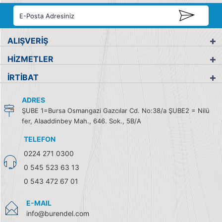
ALIŞVERİŞ
HİZMETLER
İRTİBAT
ADRES
ŞUBE 1=Bursa Osmangazi Gazcılar Cd. No:38/a ŞUBE2 = Nilü
fer, Alaaddinbey Mah., 646. Sok., 5B/A
TELEFON
0224 271 0300
0 545 523 63 13
0 543 472 67 01
E-MAIL
info@burendel.com