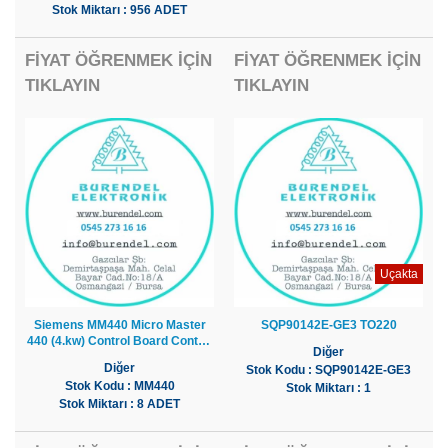
Stok Miktarı : 956 ADET
FİYAT ÖĞRENMEK İÇİN
FİYAT ÖĞRENMEK İÇİN
TIKLAYIN
TIKLAYIN
Uçakta
Siemens MM440 Micro Master
SQP90142E-GE3 TO220
440 (4.kw) Control Board Control
Diğer
Card
Diğer
Stok Kodu : SQP90142E-GE3
Stok Kodu : MM440
Stok Miktarı : 1
Stok Miktarı : 8 ADET