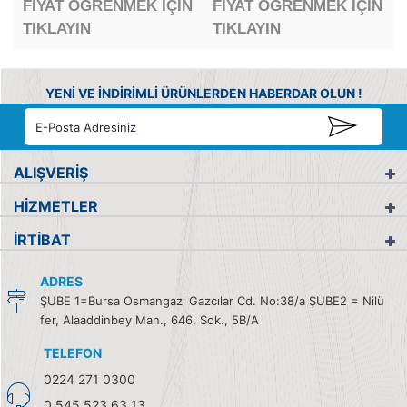
FİYAT ÖĞRENMEK İÇİN
FİYAT ÖĞRENMEK İÇİN
TIKLAYIN
TIKLAYIN
YENİ VE İNDİRİMLİ ÜRÜNLERDEN HABERDAR OLUN !
ALIŞVERİŞ
HİZMETLER
İRTİBAT
ADRES
ŞUBE 1=Bursa Osmangazi Gazcılar Cd. No:38/a ŞUBE2 = Nilü
fer, Alaaddinbey Mah., 646. Sok., 5B/A
TELEFON
0224 271 0300
0 545 523 63 13