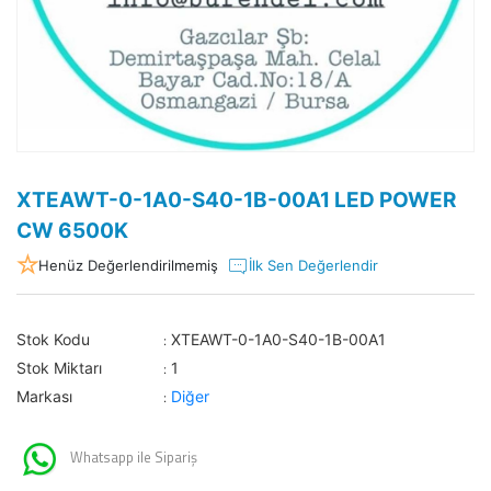
XTEAWT-0-1A0-S40-1B-00A1 LED POWER
CW 6500K
Henüz Değerlendirilmemiş
İlk Sen Değerlendir
Stok Kodu
XTEAWT-0-1A0-S40-1B-00A1
:
Stok Miktarı
1
:
Markası
Diğer
:
Whatsapp ile Sipariş