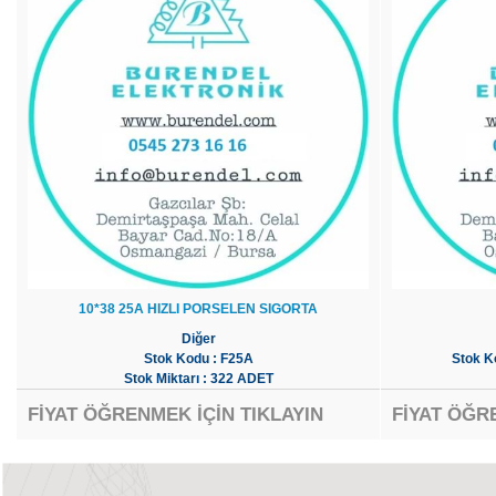
10*38 25A HIZLI PORSELEN SIGORTA
Diğer
Stok Kodu : F25A
Stok K
Stok Miktarı : 322 ADET
FİYAT ÖĞRENMEK İÇİN TIKLAYIN
FİYAT ÖĞR