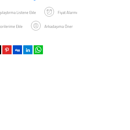
şılaştırma Listene Ekle
Fiyat Alarmı
orilerime Ekle
Arkadaşıma Öner