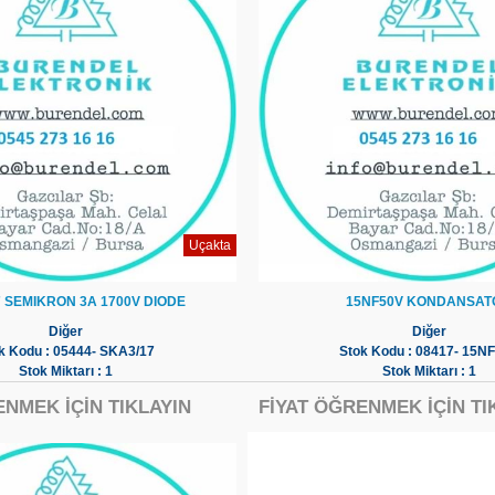
Uçakta
 SEMIKRON 3A 1700V DIODE
15NF50V KONDANSAT
Diğer
Diğer
k Kodu : 05444- SKA3/17
Stok Kodu : 08417- 15N
Stok Miktarı : 1
Stok Miktarı : 1
ENMEK İÇİN TIKLAYIN
FİYAT ÖĞRENMEK İÇİN TI