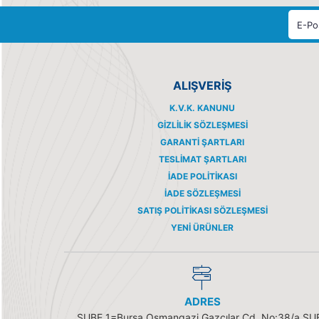
ALIŞVERİŞ
K.V.K. KANUNU
GIZLILIK SÖZLEŞMESI
GARANTI ŞARTLARI
TESLIMAT ŞARTLARI
İADE POLITIKASI
İADE SÖZLEŞMESI
SATIŞ POLITIKASI SÖZLEŞMESI
YENI ÜRÜNLER
ADRES
ŞUBE 1=Bursa Osmangazi Gazcılar Cd. No:38/a ŞU