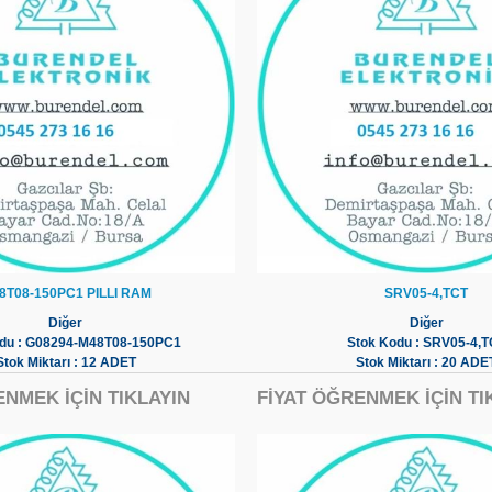
8T08-150PC1 PILLI RAM
SRV05-4,TCT
Diğer
Diğer
odu : G08294-M48T08-150PC1
Stok Kodu : SRV05-4,T
Stok Miktarı : 12 ADET
Stok Miktarı : 20 ADE
ENMEK İÇİN TIKLAYIN
FİYAT ÖĞRENMEK İÇİN TI