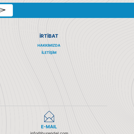
İRTİBAT
HAKKIMIZDA
İLETIŞIM
E-MAIL
info@burendel.com