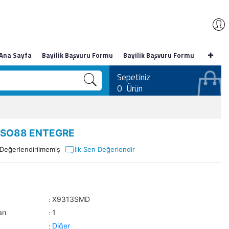
Ana Sayfa
Bayilik Başvuru Formu
Bayilik Başvuru Formu
Sepetiniz
0
Ürün
 SO88 ENTEGRE
Değerlendirilmemiş
İlk Sen Değerlendir
u
X9313SMD
:
rı
1
:
Diğer
: