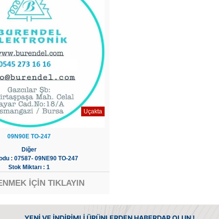
Uçakta
09N90E TO-247
Diğer
odu : 07587- 09NE90 TO-247
Stok Miktarı : 1
ENMEK İÇİN TIKLAYIN
YENİ VE İNDİRİMLİ ÜRÜNLERDEN HABERDAR OLUN !