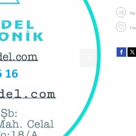
Kar
Fav