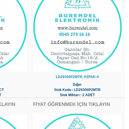
LD29300P2MTR, P2PAK-4
Diğer
CT
Stok Kodu : LD29300P2MTR
T
Stok Miktarı : 2 ADET
KLAYIN
FİYAT ÖĞRENMEK İÇİN TIKLAYIN