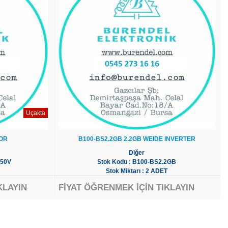
Uçakta
OR
B100-BS2.2GB 2.2GB WEIDE INVERTER
Diğer
F50V
Stok Kodu : B100-BS2.2GB
Stok Miktarı : 2 ADET
KLAYIN
FİYAT ÖĞRENMEK İÇİN TIKLAYIN