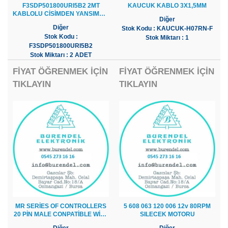
F3SDP501800URI5B2 2MT
KAUCUK KABLO 3X1,5MM
KABLOLU CİSİMDEN YANSIMALI
Diğer
FOTOSEL
Diğer
Stok Kodu : KAUCUK-H07RN-F
Stok Kodu :
Stok Miktarı : 1
F3SDP501800URI5B2
Stok Miktarı : 2 ADET
FİYAT ÖĞRENMEK İÇİN
FİYAT ÖĞRENMEK İÇİN
TIKLAYIN
TIKLAYIN
MR SERİES OF CONTROLLERS
5 608 063 120 006 12v 80RPM
20 PİN MALE CONPATİBLE WİTH
SILECEK MOTORU
MR-20L