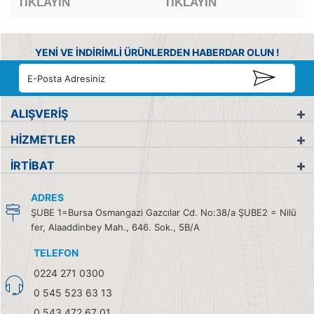
TIKLAYIN
TIKLAYIN
YENİ VE İNDİRİMLİ ÜRÜNLERDEN HABERDAR OLUN !
ALIŞVERİŞ
HİZMETLER
İRTİBAT
ADRES
ŞUBE 1=Bursa Osmangazi Gazcılar Cd. No:38/a ŞUBE2 = Nilü
fer, Alaaddinbey Mah., 646. Sok., 5B/A
TELEFON
0224 271 0300
0 545 523 63 13
0 543 472 67 01