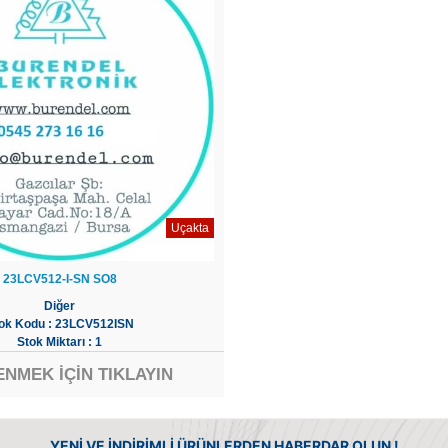
Uçakta
23LCV512-I-SN SO8
Diğer
ok Kodu : 23LCV512ISN
Stok Miktarı : 1
ENMEK İÇİN TIKLAYIN
YENİ VE İNDİRİMLİ ÜRÜNLERDEN HABERDAR OLUN !