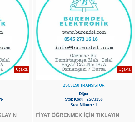
Uçakta
Uçakta
2SC3150 TRANSISTOR
Diğer
N-
Stok Kodu : 2SC3150
Stok Miktarı : 1
KLAYIN
FİYAT ÖĞRENMEK İÇİN TIKLAYIN