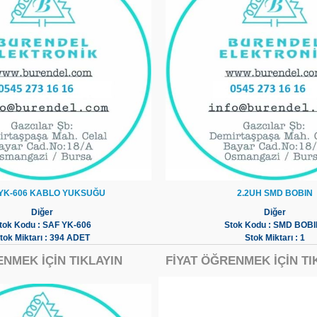
YK-606 KABLO YUKSUĞU
2.2UH SMD BOBIN
Diğer
Diğer
tok Kodu : SAF YK-606
Stok Kodu : SMD BOBI
tok Miktarı : 394 ADET
Stok Miktarı : 1
ENMEK İÇİN TIKLAYIN
FİYAT ÖĞRENMEK İÇİN TI