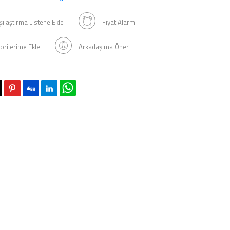
şılaştırma Listene Ekle
Fiyat Alarmı
orilerime Ekle
Arkadaşıma Öner