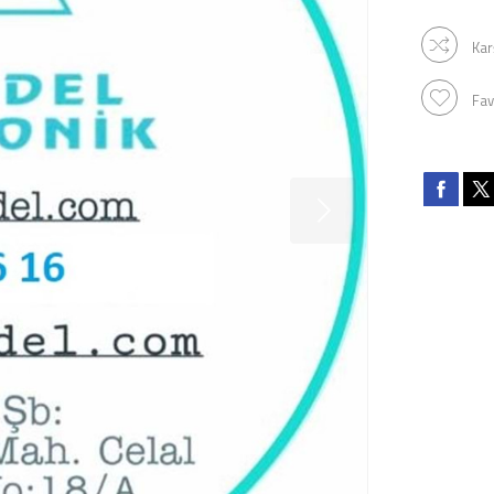
Kar
Fav