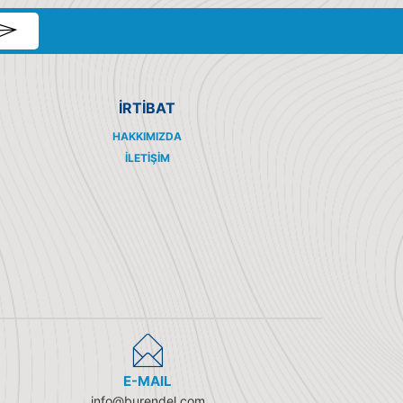
İRTİBAT
HAKKIMIZDA
İLETIŞIM
E-MAIL
info@burendel.com