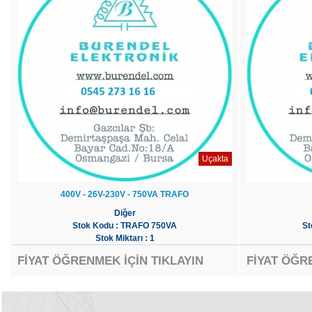
Uçakta
400V - 26V-230V - 750VA TRAFO
Diğer
Stok Kodu : TRAFO 750VA
St
Stok Miktarı : 1
FİYAT ÖĞRENMEK İÇİN TIKLAYIN
FİYAT ÖĞR