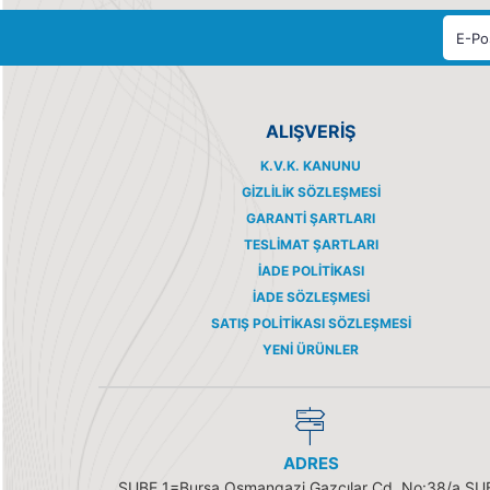
ALIŞVERİŞ
K.V.K. KANUNU
GIZLILIK SÖZLEŞMESI
GARANTI ŞARTLARI
TESLIMAT ŞARTLARI
İADE POLITIKASI
İADE SÖZLEŞMESI
SATIŞ POLITIKASI SÖZLEŞMESI
YENI ÜRÜNLER
ADRES
ŞUBE 1=Bursa Osmangazi Gazcılar Cd. No:38/a ŞU