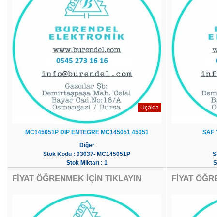
Uçakta
MC145051P DIP ENTEGRE MC145051 45051
SAF 
Diğer
Stok Kodu : 03037- MC145051P
S
Stok Miktarı : 1
S
FİYAT ÖĞRENMEK İÇİN TIKLAYIN
FİYAT ÖĞR