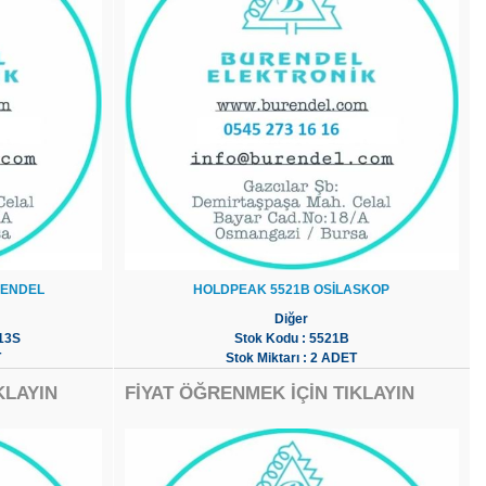
RENDEL
HOLDPEAK 5521B OSİLASKOP
Diğer
113S
Stok Kodu : 5521B
T
Stok Miktarı : 2 ADET
KLAYIN
FİYAT ÖĞRENMEK İÇİN TIKLAYIN