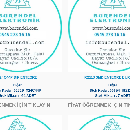
24C44P DIP ENTEGRE
IR2113 SMD ENTEGRE BU
Diğer
Diğer
k Kodu : 02729- X24C44P
Stok Kodu : 00654- IR2
Stok Miktarı : 64 ADET
Stok Miktarı : 7 ADE
ENMEK İÇİN TIKLAYIN
FİYAT ÖĞRENMEK İÇİN TI