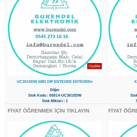
Uçakta
UC3610DW SMD DIP ENTEGRE ENTEGREe
X
Diğer
Stok Kodu : 00814-UC3610DW
Sto
Stok Miktarı : 1
FİYAT ÖĞRENMEK İÇİN TIKLAYIN
FİYAT ÖĞR