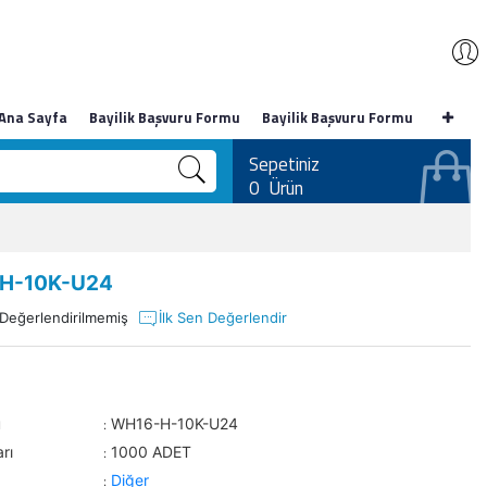
Ana Sayfa
Bayilik Başvuru Formu
Bayilik Başvuru Formu
Sepetiniz
0
Ürün
H-10K-U24
Değerlendirilmemiş
İlk Sen Değerlendir
u
WH16-H-10K-U24
:
rı
1000 ADET
:
Diğer
: