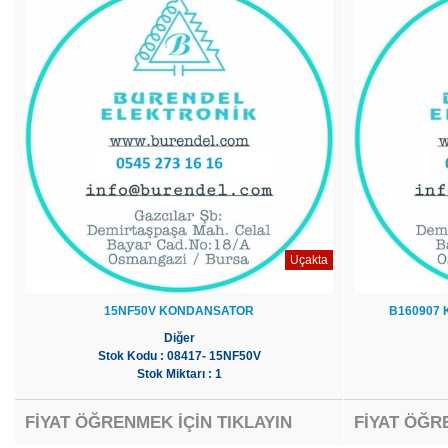
Uçakta
15NF50V KONDANSATOR
B160907 
Diğer
Stok Kodu : 08417- 15NF50V
Stok Miktarı : 1
FİYAT ÖĞRENMEK İÇİN TIKLAYIN
FİYAT ÖĞR