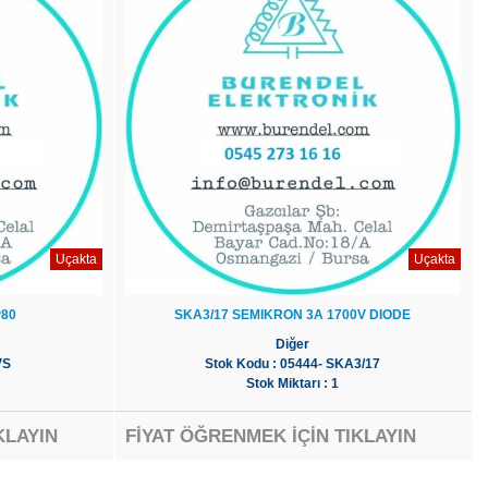
Uçakta
Uçakta
P80
SKA3/17 SEMIKRON 3A 1700V DIODE
Diğer
VS
Stok Kodu : 05444- SKA3/17
Stok Miktarı : 1
KLAYIN
FİYAT ÖĞRENMEK İÇİN TIKLAYIN