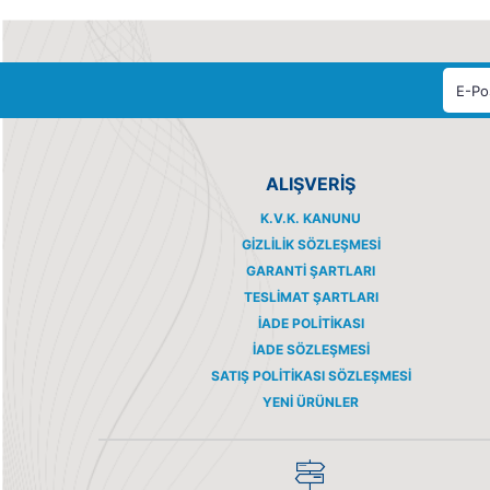
ALIŞVERİŞ
K.V.K. KANUNU
GIZLILIK SÖZLEŞMESI
GARANTI ŞARTLARI
TESLIMAT ŞARTLARI
İADE POLITIKASI
İADE SÖZLEŞMESI
SATIŞ POLITIKASI SÖZLEŞMESI
YENI ÜRÜNLER