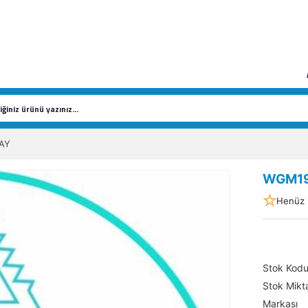
AY
WGM19
Henüz 
Stok Kod
Stok Mikta
Markası