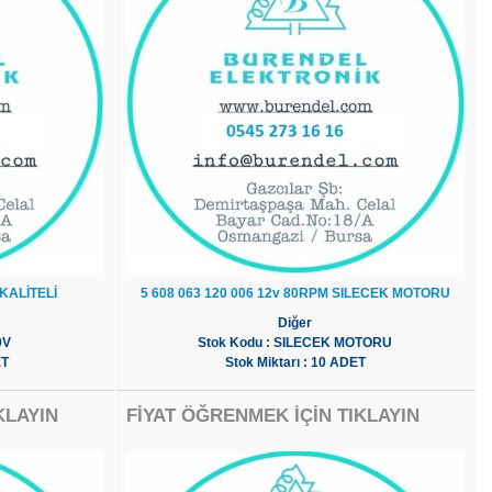
KALİTELİ
5 608 063 120 006 12v 80RPM SILECEK MOTORU
Diğer
0V
Stok Kodu : SILECEK MOTORU
ET
Stok Miktarı : 10 ADET
KLAYIN
FİYAT ÖĞRENMEK İÇİN TIKLAYIN