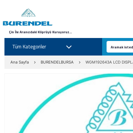
Çin İle Aranızdaki Köprüyü Kuruyoruz...
Tüm Kategoriler
Ana Sayfa
BURENDELBURSA
WGM192643A LCD DISPL