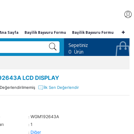
Ana Sayfa
Bayilik Başvuru Formu
Bayilik Başvuru Formu
Sepetiniz
0
Ürün
2643A LCD DISPLAY
Değerlendirilmemiş
İlk Sen Değerlendir
u
WGM192643A
:
rı
1
:
Diğer
: