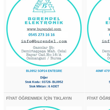
BL0952 SOP24 ENTEGRE
40MF 47
Diğer
Stok Kodu : 03726- BL0952
Stok Miktarı : 6 ADET
FİYAT ÖĞRENMEK İÇİN TIKLAYIN
FİYAT ÖĞR