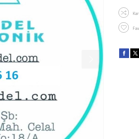
Kar
Fav