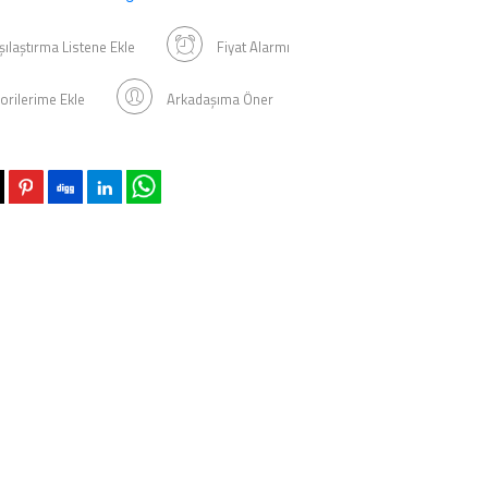
şılaştırma Listene Ekle
Fiyat Alarmı
orilerime Ekle
Arkadaşıma Öner