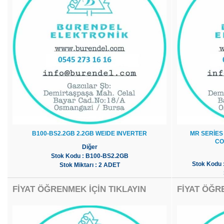
B100-BS2.2GB 2.2GB WEIDE INVERTER
MR SERİES
CO
Diğer
Stok Kodu : B100-BS2.2GB
Stok Kodu
Stok Miktarı : 2 ADET
FİYAT ÖĞRENMEK İÇİN TIKLAYIN
FİYAT ÖĞR