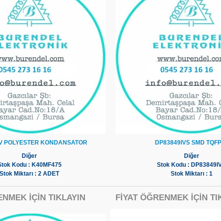
5V POLYESTER KONDANSATOR
DP83849IVS SMD TQF
Diğer
Diğer
Stok Kodu : K40MF475
Stok Kodu : DP83849I
Stok Miktarı : 2 ADET
Stok Miktarı : 1
ENMEK İÇİN TIKLAYIN
FİYAT ÖĞRENMEK İÇİN TI