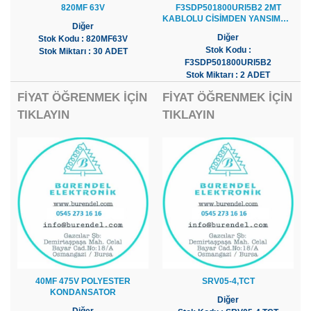
820MF 63V
F3SDP501800URI5B2 2MT
KABLOLU CİSİMDEN YANSIMALI
Diğer
FOTOSEL
Diğer
Stok Kodu : 820MF63V
Stok Kodu :
Stok Miktarı : 30 ADET
F3SDP501800URI5B2
Stok Miktarı : 2 ADET
FİYAT ÖĞRENMEK İÇİN
FİYAT ÖĞRENMEK İÇİN
TIKLAYIN
TIKLAYIN
40MF 475V POLYESTER
SRV05-4,TCT
KONDANSATOR
Diğer