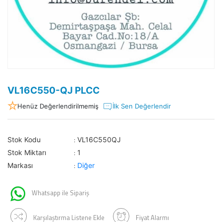
VL16C550-QJ PLCC
Henüz Değerlendirilmemiş
İlk Sen Değerlendir
Stok Kodu
VL16C550QJ
:
Stok Miktarı
1
:
Markası
Diğer
:
Whatsapp ile Sipariş
Karşılaştırma Listene Ekle
Fiyat Alarmı