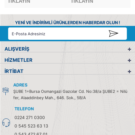
TIKLAYIN
TIKLAYIN
YENİ VE İNDİRİMLİ ÜRÜNLERDEN HABERDAR OLUN !
ALIŞVERİŞ
HİZMETLER
İRTİBAT
ADRES
ŞUBE 1=Bursa Osmangazi Gazcılar Cd. No:38/a ŞUBE2 = Nilü
fer, Alaaddinbey Mah., 646. Sok., 5B/A
TELEFON
0224 271 0300
0 545 523 63 13
0 543 472 67 01