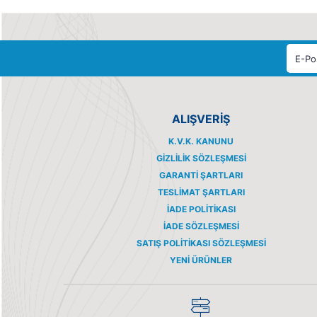
ALIŞVERİŞ
K.V.K. KANUNU
GIZLILIK SÖZLEŞMESI
GARANTI ŞARTLARI
TESLIMAT ŞARTLARI
İADE POLITIKASI
İADE SÖZLEŞMESI
SATIŞ POLITIKASI SÖZLEŞMESI
YENI ÜRÜNLER