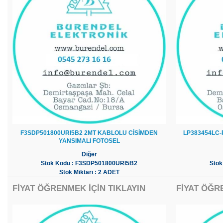
F3SDP501800URI5B2 2MT KABLOLU CİSİMDEN
LP383454LC-
YANSIMALI FOTOSEL
Diğer
Stok Kodu : F3SDP501800URI5B2
Stok
Stok Miktarı : 2 ADET
FİYAT ÖĞRENMEK İÇİN TIKLAYIN
FİYAT ÖĞR