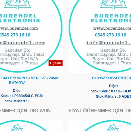
Uçakta
PCM LITYUM POLYMER 3V7 720MA
BL0952 SOP24 ENTEG
BATARYA
Diğer
Diğer
Stok Kodu : 03726- BL0
 Kodu : LP383454LC-PCM
Stok Miktarı : 6 ADE
Stok Miktarı : 1
ENMEK İÇİN TIKLAYIN
FİYAT ÖĞRENMEK İÇİN TI