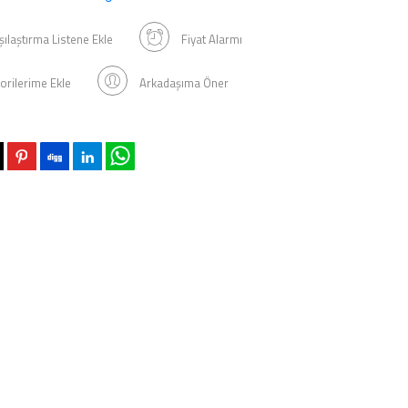
şılaştırma Listene Ekle
Fiyat Alarmı
orilerime Ekle
Arkadaşıma Öner