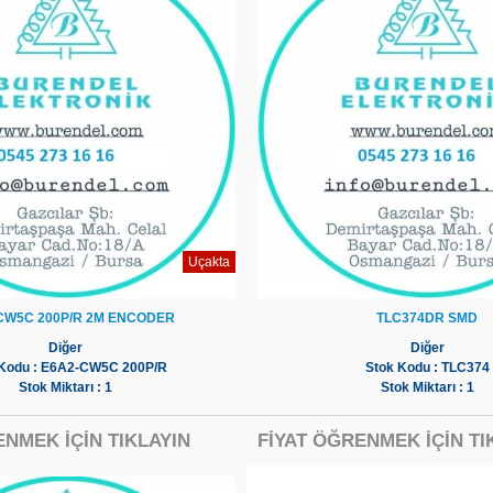
Uçakta
CW5C 200P/R 2M ENCODER
TLC374DR SMD
Diğer
Diğer
 Kodu : E6A2-CW5C 200P/R
Stok Kodu : TLC374
Stok Miktarı : 1
Stok Miktarı : 1
ENMEK İÇİN TIKLAYIN
FİYAT ÖĞRENMEK İÇİN TI