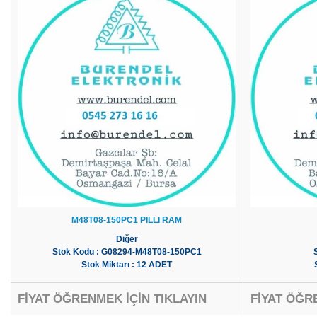
M48T08-150PC1 PILLI RAM
Diğer
Stok Kodu : G08294-M48T08-150PC1
Stok Miktarı : 12 ADET
FİYAT ÖĞRENMEK İÇİN TIKLAYIN
FİYAT ÖĞR