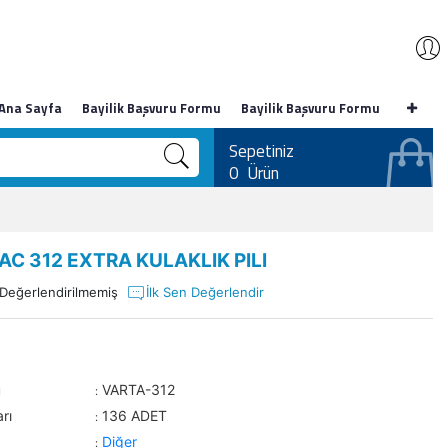
Ana Sayfa
Bayilik Başvuru Formu
Bayilik Başvuru Formu
Sepetiniz
0
Ürün
C 312 EXTRA KULAKLIK PILI
Değerlendirilmemiş
İlk Sen Değerlendir
u
VARTA-312
:
rı
136 ADET
:
Diğer
: