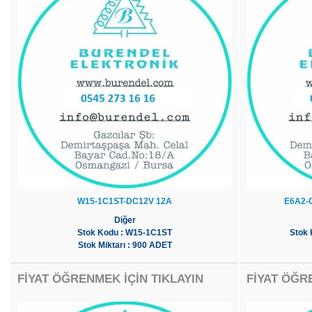
W15-1C1ST-DC12V 12A
E6A2-
Diğer
Stok Kodu : W15-1C1ST
Stok
Stok Miktarı : 900 ADET
FİYAT ÖĞRENMEK İÇİN TIKLAYIN
FİYAT ÖĞR