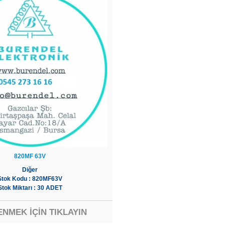
820MF 63V
Diğer
Stok Kodu : 820MF63V
Stok Miktarı : 30 ADET
ENMEK İÇİN TIKLAYIN