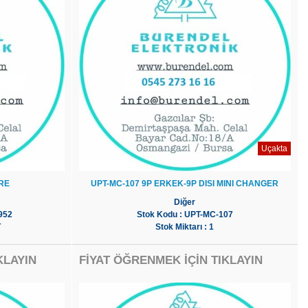
Uçakta
RE
UPT-MC-107 9P ERKEK-9P DISI MINI CHANGER
Diğer
952
Stok Kodu : UPT-MC-107
T
Stok Miktarı : 1
KLAYIN
FİYAT ÖĞRENMEK İÇİN TIKLAYIN