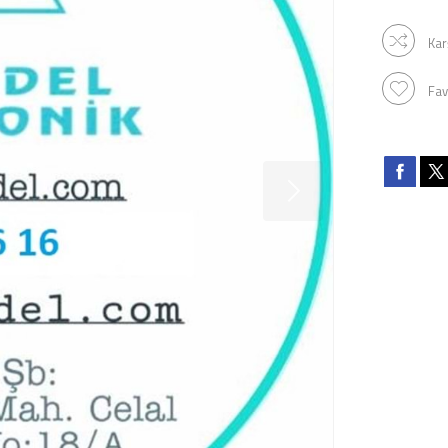
Kar
Fav