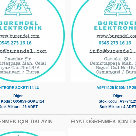
NTEGRE SOKETI 14 LU
A9F74125 İC60N 1P 2
Diğer
Diğer
 Kodu : G05859-SOKET14
Stok Kodu : A9F7412
Stok Miktarı : 26 ADET
Stok Miktarı : 4 ADE
ENMEK İÇİN TIKLAYIN
FİYAT ÖĞRENMEK İÇİN TI