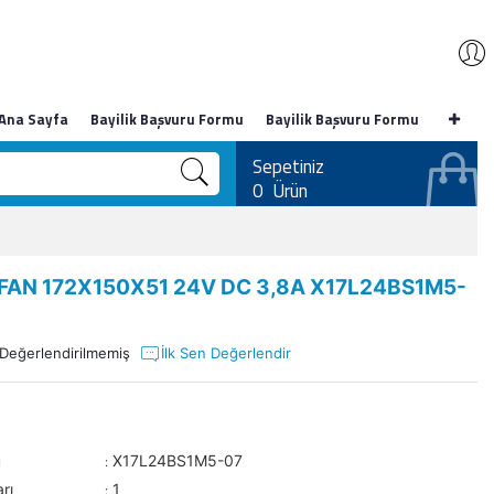
Ana Sayfa
Bayilik Başvuru Formu
Bayilik Başvuru Formu
Sepetiniz
0
Ürün
FAN 172X150X51 24V DC 3,8A X17L24BS1M5-
Değerlendirilmemiş
İlk Sen Değerlendir
u
X17L24BS1M5-07
:
rı
1
: