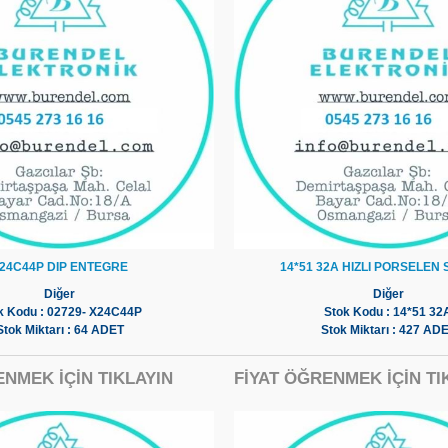
24C44P DIP ENTEGRE
14*51 32A HIZLI PORSELEN
Diğer
Diğer
k Kodu : 02729- X24C44P
Stok Kodu : 14*51 32
Stok Miktarı : 64 ADET
Stok Miktarı : 427 AD
ENMEK İÇİN TIKLAYIN
FİYAT ÖĞRENMEK İÇİN TI