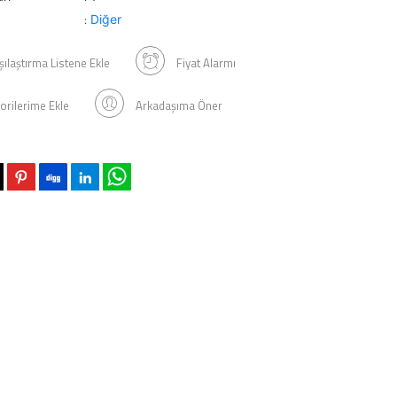
Diğer
:
şılaştırma Listene Ekle
Fiyat Alarmı
orilerime Ekle
Arkadaşıma Öner