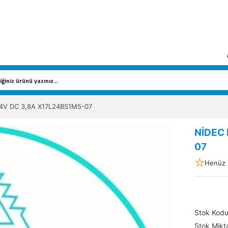
4V DC 3,8A X17L24BS1M5-07
NİDEC 
07
Henüz 
Stok Kod
Stok Mikta