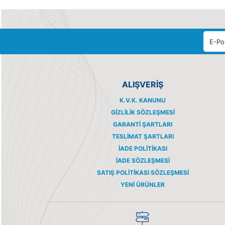
ALIŞVERİŞ
K.V.K. KANUNU
GIZLILIK SÖZLEŞMESI
GARANTI ŞARTLARI
TESLIMAT ŞARTLARI
İADE POLITIKASI
İADE SÖZLEŞMESI
SATIŞ POLITIKASI SÖZLEŞMESI
YENI ÜRÜNLER