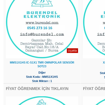
Uçakta
MMS1X1HS IC-S1X1 TMR OMNIPOLAR SENSÖR
X
SOT23
Diğer
Sto
Stok Kodu : MMS1X1HS
Stok Miktarı : 1
FİYAT ÖĞRENMEK İÇİN TIKLAYIN
FİYAT ÖĞR