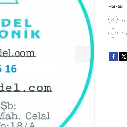
Markası
Kar
Fav