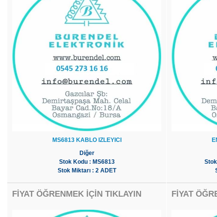
MS6813 KABLO IZLEYICI
E
Diğer
Stok Kodu : MS6813
Stok
Stok Miktarı : 2 ADET
FİYAT ÖĞRENMEK İÇİN TIKLAYIN
FİYAT ÖĞR