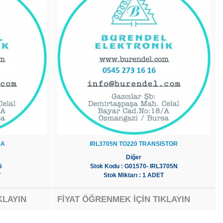
5A
IRL3705N TO220 TRANSISTOR
Diğer
5
Stok Kodu : G01570- IRL3705N
T
Stok Miktarı : 1 ADET
KLAYIN
FİYAT ÖĞRENMEK İÇİN TIKLAYIN