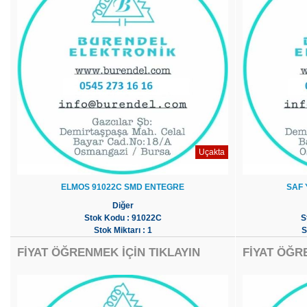
Uçakta
ELMOS 91022C SMD ENTEGRE
SAF 
Diğer
Stok Kodu : 91022C
S
Stok Miktarı : 1
S
FİYAT ÖĞRENMEK İÇİN TIKLAYIN
FİYAT ÖĞR