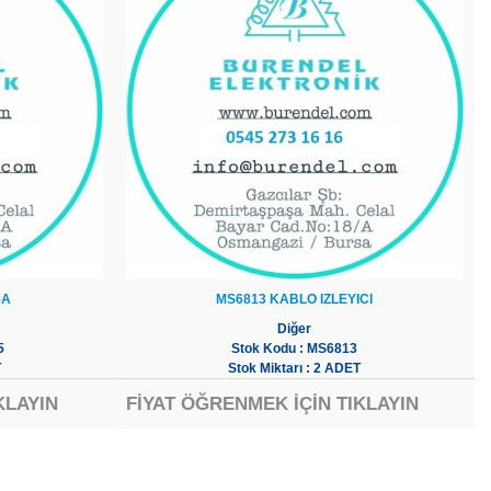
5A
MS6813 KABLO IZLEYICI
Diğer
5
Stok Kodu : MS6813
T
Stok Miktarı : 2 ADET
KLAYIN
FİYAT ÖĞRENMEK İÇİN TIKLAYIN