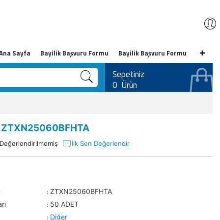
Ana Sayfa
Bayilik Başvuru Formu
Bayilik Başvuru Formu
Sepetiniz
0
Ürün
 ZTXN25060BFHTA
Değerlendirilmemiş
İlk Sen Değerlendir
u
ZTXN25060BFHTA
:
rı
50 ADET
:
Diğer
: