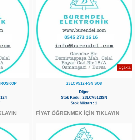
Uçakta
JIROSKOP
23LCV512-I-SN SO8
Diğer
B124
Stok Kodu : 23LCV512ISN
T
Stok Miktarı : 1
KLAYIN
FİYAT ÖĞRENMEK İÇİN TIKLAYIN