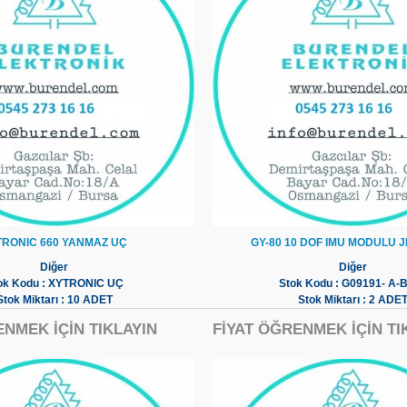
TRONIC 660 YANMAZ UÇ
GY-80 10 DOF IMU MODULU 
Diğer
Diğer
ok Kodu : XYTRONIC UÇ
Stok Kodu : G09191- A-
Stok Miktarı : 10 ADET
Stok Miktarı : 2 ADE
ENMEK İÇİN TIKLAYIN
FİYAT ÖĞRENMEK İÇİN TI