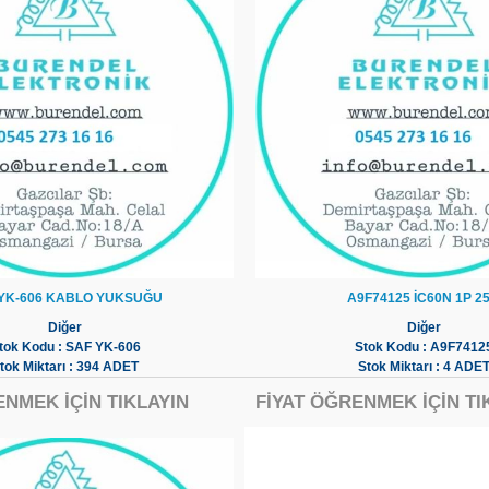
YK-606 KABLO YUKSUĞU
A9F74125 İC60N 1P 2
Diğer
Diğer
tok Kodu : SAF YK-606
Stok Kodu : A9F7412
tok Miktarı : 394 ADET
Stok Miktarı : 4 ADE
ENMEK İÇİN TIKLAYIN
FİYAT ÖĞRENMEK İÇİN TI