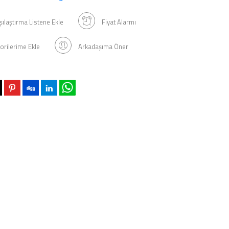
şılaştırma Listene Ekle
Fiyat Alarmı
orilerime Ekle
Arkadaşıma Öner