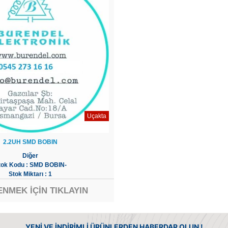
Uçakta
2.2UH SMD BOBIN
Diğer
tok Kodu : SMD BOBIN-
Stok Miktarı : 1
ENMEK İÇİN TIKLAYIN
YENİ VE İNDİRİMLİ ÜRÜNLERDEN HABERDAR OLUN !