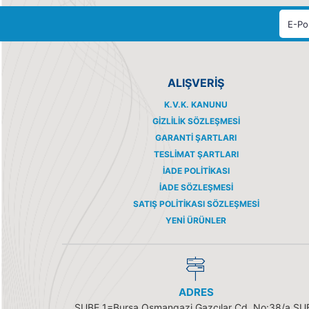
ALIŞVERİŞ
K.V.K. KANUNU
GIZLILIK SÖZLEŞMESI
GARANTI ŞARTLARI
TESLIMAT ŞARTLARI
İADE POLITIKASI
İADE SÖZLEŞMESI
SATIŞ POLITIKASI SÖZLEŞMESI
YENI ÜRÜNLER
ADRES
ŞUBE 1=Bursa Osmangazi Gazcılar Cd. No:38/a ŞU