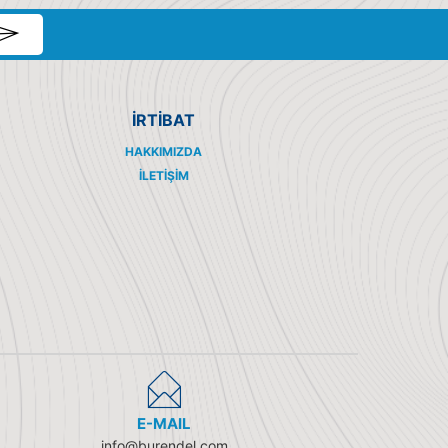
İRTİBAT
HAKKIMIZDA
İLETIŞIM
E-MAIL
info@burendel.com