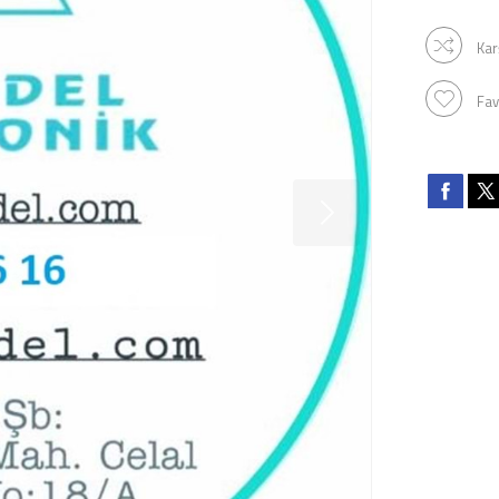
Kar
Fav