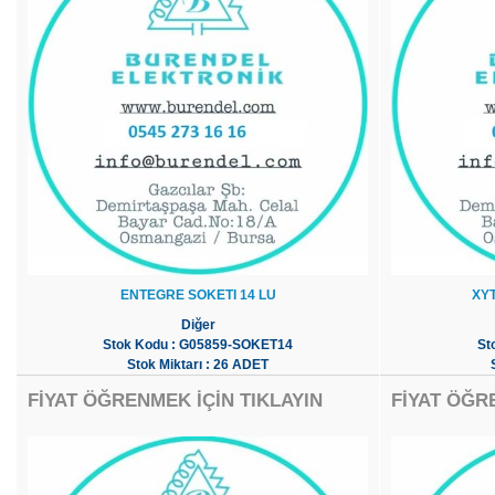
ENTEGRE SOKETI 14 LU
XY
Diğer
Stok Kodu : G05859-SOKET14
St
Stok Miktarı : 26 ADET
FİYAT ÖĞRENMEK İÇİN TIKLAYIN
FİYAT ÖĞR