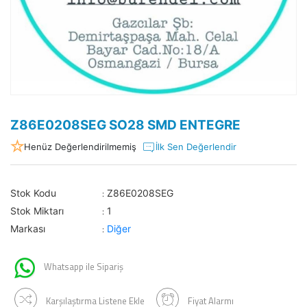
Z86E0208SEG SO28 SMD ENTEGRE
Henüz Değerlendirilmemiş
İlk Sen Değerlendir
Stok Kodu
Z86E0208SEG
:
Stok Miktarı
1
:
Markası
Diğer
:
Whatsapp ile Sipariş
Karşılaştırma Listene Ekle
Fiyat Alarmı