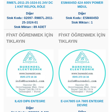
RM87L-2011-25-1024-01 24V DC
ESM4045D 42A 600V POWER
1 KNT RELPOL RÖLE
MIDUL
Diğer
Diğer
Stok Kodu : 02097- RM87L-2011-
Stok Kodu : ESM4045D
25-1024-01
Stok Miktarı : 1
Stok Miktarı : 89 ADET
FİYAT ÖĞRENMEK İÇİN
FİYAT ÖĞRENMEK İÇİN
TIKLAYIN
TIKLAYIN
IL420 DIP6 ENTEGRE
E-UA7805 UA 7805 ENTEGRE
DEVRE
Diğer