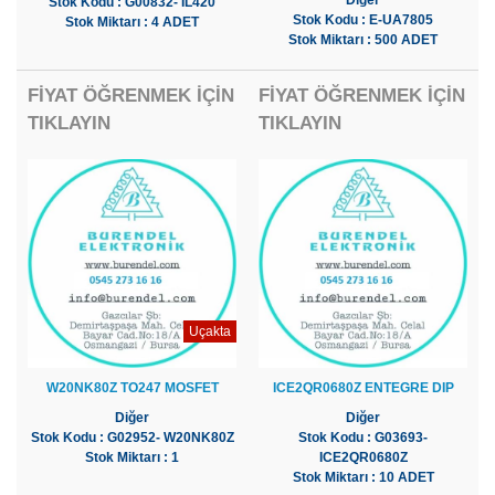
Diğer
Stok Kodu : G00832- IL420
Stok Kodu : E-UA7805
Stok Miktarı : 4 ADET
Stok Miktarı : 500 ADET
FİYAT ÖĞRENMEK İÇİN
FİYAT ÖĞRENMEK İÇİN
TIKLAYIN
TIKLAYIN
Uçakta
W20NK80Z TO247 MOSFET
ICE2QR0680Z ENTEGRE DIP
Diğer
Diğer
Stok Kodu : G02952- W20NK80Z
Stok Kodu : G03693-
Stok Miktarı : 1
ICE2QR0680Z
Stok Miktarı : 10 ADET