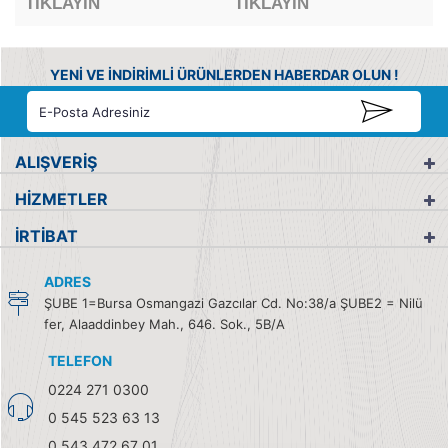
TIKLAYIN
TIKLAYIN
YENİ VE İNDİRİMLİ ÜRÜNLERDEN HABERDAR OLUN !
ALIŞVERİŞ
HİZMETLER
İRTİBAT
ADRES
ŞUBE 1=Bursa Osmangazi Gazcılar Cd. No:38/a ŞUBE2 = Nilü
fer, Alaaddinbey Mah., 646. Sok., 5B/A
TELEFON
0224 271 0300
0 545 523 63 13
0 543 472 67 01