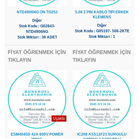
NTD4906NG ON TO252
5.08 2 PIN KABLO TIPI ERKEK
KLEMENS
Diğer
Diğer
Stok Kodu : G02843-
Stok Kodu : G05197- 508-2KTE
NTD4906NG
Stok Miktarı : 1
Stok Miktarı : 38 ADET
FİYAT ÖĞRENMEK İÇİN
FİYAT ÖĞRENMEK İÇİN
TIKLAYIN
TIKLAYIN
Uçakta
ESM4045D 42A 600V POWER
IC208 ASS12F21 SURGULU