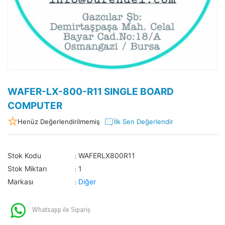
WAFER-LX-800-R11 SINGLE BOARD
COMPUTER
Henüz Değerlendirilmemiş
İlk Sen Değerlendir
Stok Kodu
WAFERLX800R11
:
Stok Miktarı
1
:
Markası
Diğer
:
Whatsapp ile Sipariş