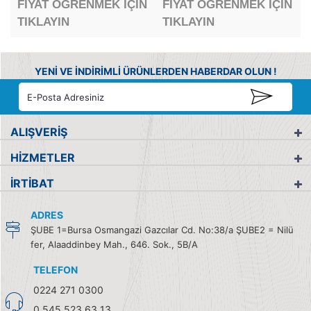
FİYAT ÖĞRENMEK İÇİN
FİYAT ÖĞRENMEK İÇİN
TIKLAYIN
TIKLAYIN
YENİ VE İNDİRİMLİ ÜRÜNLERDEN HABERDAR OLUN !
ALIŞVERİŞ
HİZMETLER
İRTİBAT
ADRES
ŞUBE 1=Bursa Osmangazi Gazcılar Cd. No:38/a ŞUBE2 = Nilü
fer, Alaaddinbey Mah., 646. Sok., 5B/A
TELEFON
0224 271 0300
0 545 523 63 13