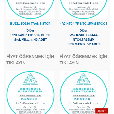
BUZ11 TO220 TRANSISTOR
4R7 NTC4.7R NTC 15MM EPCOS
Diğer
Diğer
Stok Kodu : G01560- BUZ11
Stok Kodu : G06644-
Stok Miktarı : 40 ADET
NTC4.7R15MM
Stok Miktarı : 52 ADET
FİYAT ÖĞRENMEK İÇİN
FİYAT ÖĞRENMEK İÇİN
TIKLAYIN
TIKLAYIN
Uçakta