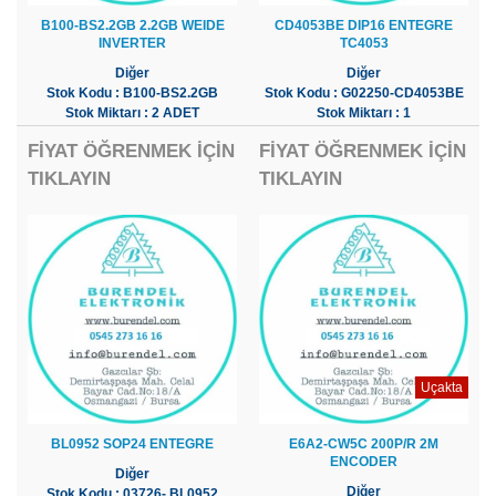
B100-BS2.2GB 2.2GB WEIDE
CD4053BE DIP16 ENTEGRE
INVERTER
TC4053
Diğer
Diğer
Stok Kodu : B100-BS2.2GB
Stok Kodu : G02250-CD4053BE
Stok Miktarı : 2 ADET
Stok Miktarı : 1
FİYAT ÖĞRENMEK İÇİN
FİYAT ÖĞRENMEK İÇİN
TIKLAYIN
TIKLAYIN
Uçakta
BL0952 SOP24 ENTEGRE
E6A2-CW5C 200P/R 2M
ENCODER
Diğer
Diğer
Stok Kodu : 03726- BL0952