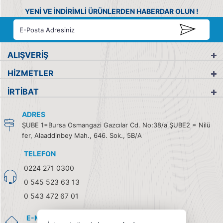
YENİ VE İNDİRİMLİ ÜRÜNLERDEN HABERDAR OLUN !
ALIŞVERİŞ
HİZMETLER
İRTİBAT
ADRES
ŞUBE 1=Bursa Osmangazi Gazcılar Cd. No:38/a ŞUBE2 = Nilü
fer, Alaaddinbey Mah., 646. Sok., 5B/A
TELEFON
0224 271 0300
0 545 523 63 13
0 543 472 67 01
E-MAIL