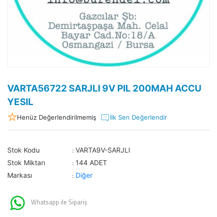
VARTA56722 SARJLI 9V PIL 200MAH ACCU
YESIL
Henüz Değerlendirilmemiş
İlk Sen Değerlendir
Stok Kodu
VARTA9V-SARJLI
:
Stok Miktarı
144 ADET
:
Markası
Diğer
:
Whatsapp ile Sipariş