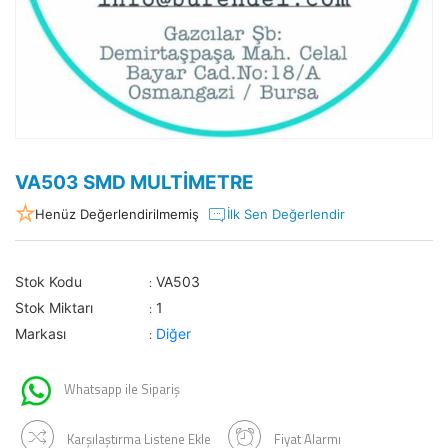
VA503 SMD MULTİMETRE
Henüz Değerlendirilmemiş
İlk Sen Değerlendir
Stok Kodu
VA503
:
Stok Miktarı
1
:
Markası
Diğer
:
Whatsapp ile Sipariş
Karşılaştırma Listene Ekle
Fiyat Alarmı