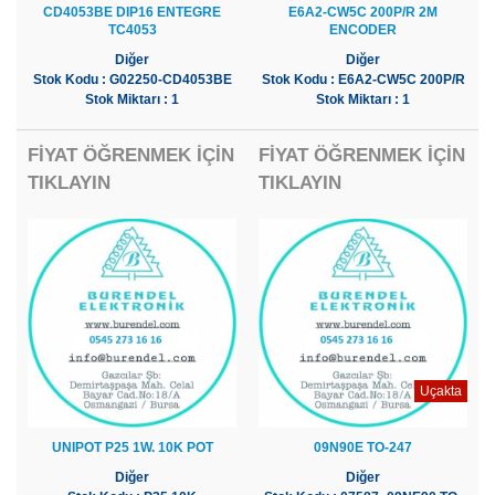
CD4053BE DIP16 ENTEGRE
E6A2-CW5C 200P/R 2M
TC4053
ENCODER
Diğer
Diğer
Stok Kodu : G02250-CD4053BE
Stok Kodu : E6A2-CW5C 200P/R
Stok Miktarı : 1
Stok Miktarı : 1
FİYAT ÖĞRENMEK İÇİN
FİYAT ÖĞRENMEK İÇİN
TIKLAYIN
TIKLAYIN
Uçakta
UNIPOT P25 1W. 10K POT
09N90E TO-247
Diğer
Diğer