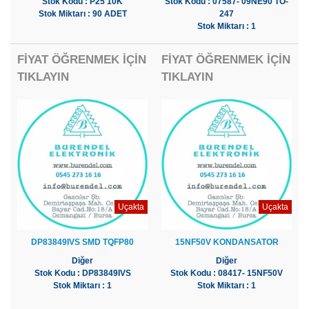
Stok Kodu : P25 10K
Stok Kodu : 07587- 09NE90 TO-
Stok Miktarı : 90 ADET
247
Stok Miktarı : 1
FİYAT ÖĞRENMEK İÇİN
FİYAT ÖĞRENMEK İÇİN
TIKLAYIN
TIKLAYIN
Uçakta
Uçakta
DP83849IVS SMD TQFP80
15NF50V KONDANSATOR
Diğer
Diğer
Stok Kodu : DP83849IVS
Stok Kodu : 08417- 15NF50V
Stok Miktarı : 1
Stok Miktarı : 1