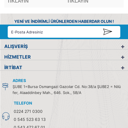
TIKLAYIN
TIKLAYIN
YENİ VE İNDİRİMLİ ÜRÜNLERDEN HABERDAR OLUN !
ALIŞVERİŞ
HİZMETLER
İRTİBAT
ADRES
ŞUBE 1=Bursa Osmangazi Gazcılar Cd. No:38/a ŞUBE2 = Nilü
fer, Alaaddinbey Mah., 646. Sok., 5B/A
TELEFON
0224 271 0300
0 545 523 63 13
0 543 472 67 01