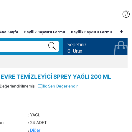
Ana Sayfa
Bayilik Başvuru Formu
Bayilik Başvuru Formu
Sepetiniz
0
Ürün
EVRE TEMİZLEYİCİ SPREY YAĞLI 200 ML
Değerlendirilmemiş
İlk Sen Değerlendir
u
YAGLI
:
rı
24 ADET
:
Diğer
: