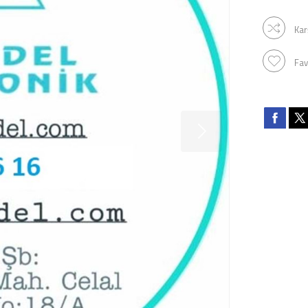
Kar
Fav