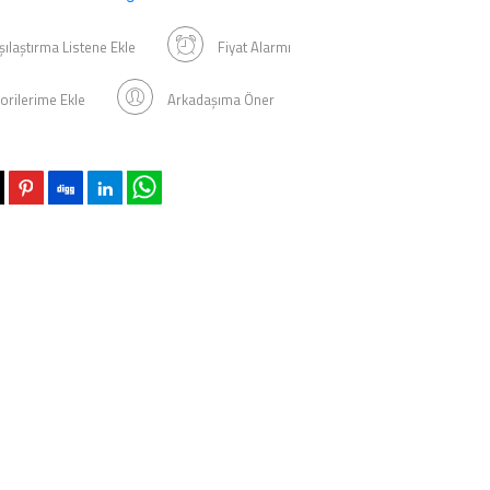
şılaştırma Listene Ekle
Fiyat Alarmı
orilerime Ekle
Arkadaşıma Öner