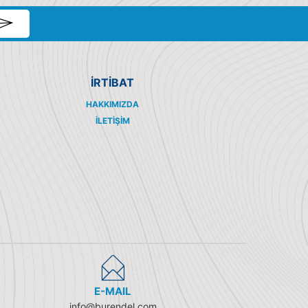
İRTİBAT
HAKKIMIZDA
İLETIŞIM
E-MAIL
info@burendel.com