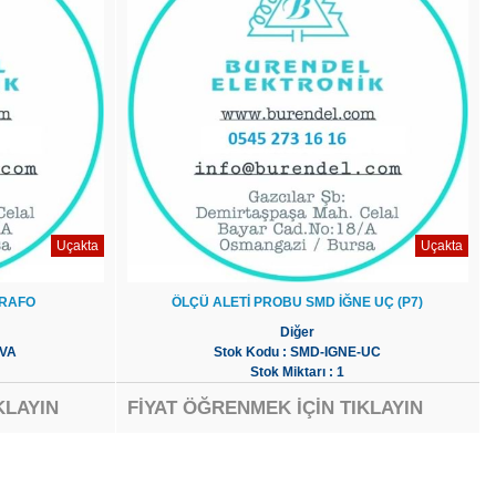
Uçakta
Uçakta
 TRAFO
ÖLÇÜ ALETİ PROBU SMD İĞNE UÇ (P7)
Diğer
0VA
Stok Kodu : SMD-IGNE-UC
Stok Miktarı : 1
KLAYIN
FİYAT ÖĞRENMEK İÇİN TIKLAYIN