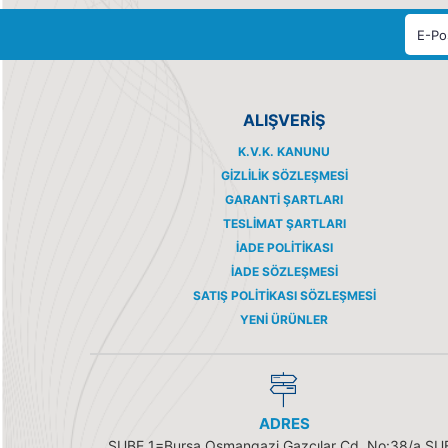
ALIŞVERİŞ
K.V.K. KANUNU
GIZLILIK SÖZLEŞMESI
GARANTI ŞARTLARI
TESLIMAT ŞARTLARI
İADE POLITIKASI
İADE SÖZLEŞMESI
SATIŞ POLITIKASI SÖZLEŞMESI
YENI ÜRÜNLER
ADRES
ŞUBE 1=Bursa Osmangazi Gazcılar Cd. No:38/a ŞU