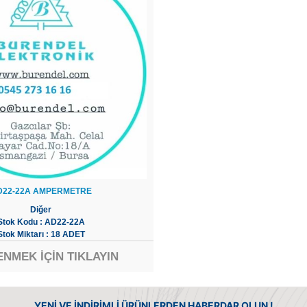
D22-22A AMPERMETRE
Diğer
Stok Kodu : AD22-22A
Stok Miktarı : 18 ADET
ENMEK İÇİN TIKLAYIN
YENİ VE İNDİRİMLİ ÜRÜNLERDEN HABERDAR OLUN !