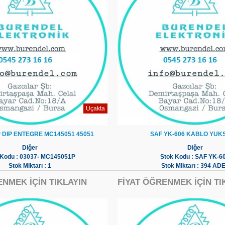
Uçakta
 DIP ENTEGRE MC145051 45051
SAF YK-606 KABLO YUK
Diğer
Diğer
 Kodu : 03037- MC145051P
Stok Kodu : SAF YK-6
Stok Miktarı : 1
Stok Miktarı : 394 AD
ENMEK İÇİN TIKLAYIN
FİYAT ÖĞRENMEK İÇİN TI