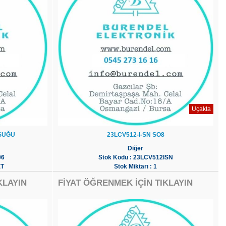
Uçakta
SUĞU
23LCV512-I-SN SO8
Diğer
06
Stok Kodu : 23LCV512ISN
ET
Stok Miktarı : 1
KLAYIN
FİYAT ÖĞRENMEK İÇİN TIKLAYIN