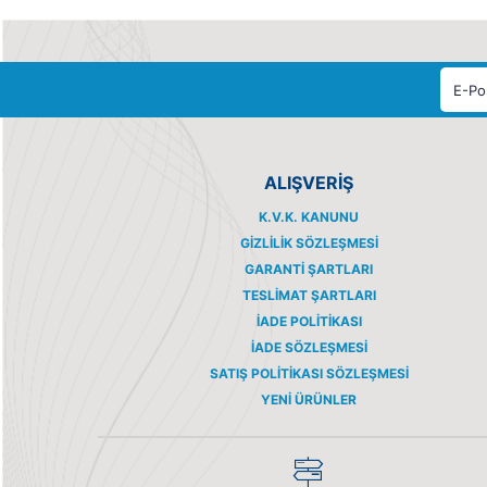
ALIŞVERİŞ
K.V.K. KANUNU
GIZLILIK SÖZLEŞMESI
GARANTI ŞARTLARI
TESLIMAT ŞARTLARI
İADE POLITIKASI
İADE SÖZLEŞMESI
SATIŞ POLITIKASI SÖZLEŞMESI
YENI ÜRÜNLER