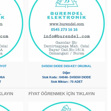
IYOT
D45E60 DIODE DIGI-KEY ORIJINAL
Diğer
U6A
Stok Kodu : 04046- D45E60 DIODE
T
Stok Miktarı : 70 ADET
KLAYIN
FİYAT ÖĞRENMEK İÇİN TIKLAYIN