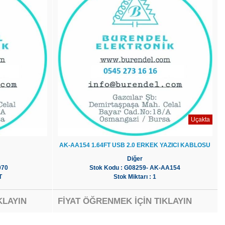
Uçakta
AK-AA154 1.64FT USB 2.0 ERKEK YAZICI KABLOSU
Diğer
070
Stok Kodu : G08259- AK-AA154
T
Stok Miktarı : 1
KLAYIN
FİYAT ÖĞRENMEK İÇİN TIKLAYIN