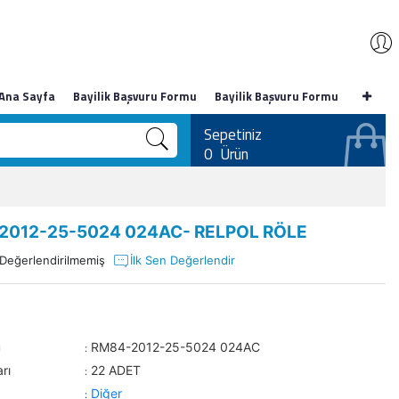
Ana Sayfa
Bayilik Başvuru Formu
Bayilik Başvuru Formu
Sepetiniz
0
Ürün
2012-25-5024 024AC- RELPOL RÖLE
Değerlendirilmemiş
İlk Sen Değerlendir
u
RM84-2012-25-5024 024AC
:
rı
22 ADET
:
Diğer
: