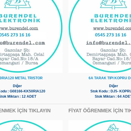
0RIA120 METAL TRISTOR
6A TARAK TIPI KOPRU D
Diğer
Diğer
Kodu : G08166-KK50RIA120
Stok Kodu : DJ5- KOPR
Stok Miktarı : 12 ADET
Stok Miktarı : 64 ADE
ENMEK İÇİN TIKLAYIN
FİYAT ÖĞRENMEK İÇİN TI