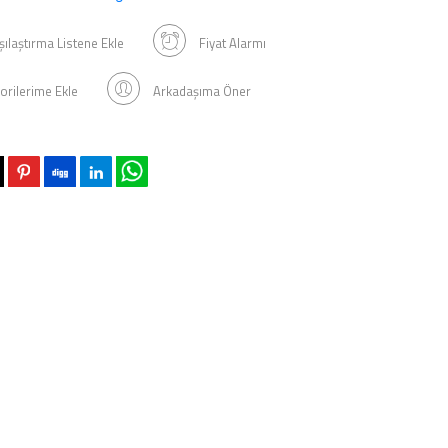
şılaştırma Listene Ekle
Fiyat Alarmı
orilerime Ekle
Arkadaşıma Öner