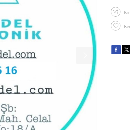
Kar
Fav