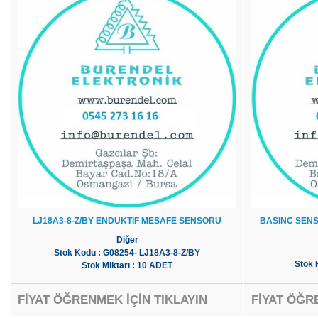
LJ18A3-8-Z/BY ENDÜKTİF MESAFE SENSÖRÜ
BASINC SENS
Diğer
Stok Kodu : G08254- LJ18A3-8-Z/BY
Stok
Stok Miktarı : 10 ADET
FİYAT ÖĞRENMEK İÇİN TIKLAYIN
FİYAT ÖĞR