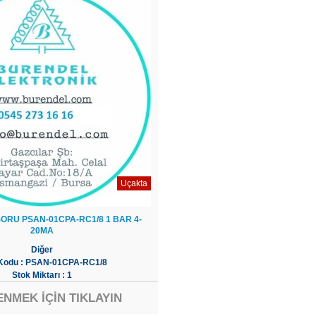
Uçakta
ORU PSAN-01CPA-RC1/8 1 BAR 4-
20MA
Diğer
 Kodu : PSAN-01CPA-RC1/8
Stok Miktarı : 1
ENMEK İÇİN TIKLAYIN