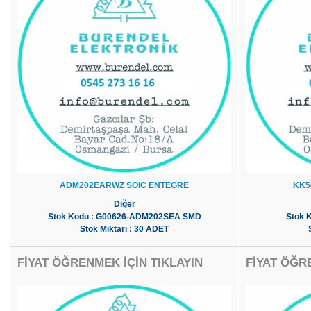
ADM202EARWZ SOIC ENTEGRE
KK5
Diğer
Stok Kodu : G00626-ADM202SEA SMD
Stok 
Stok Miktarı : 30 ADET
FİYAT ÖĞRENMEK İÇİN TIKLAYIN
FİYAT ÖĞR