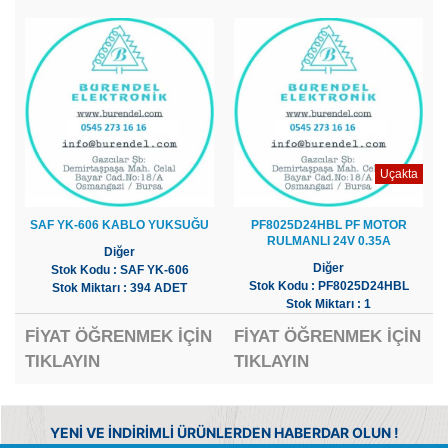
Uçakta
SAF YK-606 KABLO YUKSUĞU
PF8025D24HBL PF MOTOR
RULMANLI 24V 0.35A
Diğer
Diğer
Stok Kodu : SAF YK-606
Stok Kodu : PF8025D24HBL
Stok Miktarı : 394 ADET
Stok Miktarı : 1
FİYAT ÖĞRENMEK İÇİN
FİYAT ÖĞRENMEK İÇİN
TIKLAYIN
TIKLAYIN
YENİ VE İNDİRİMLİ ÜRÜNLERDEN HABERDAR OLUN !