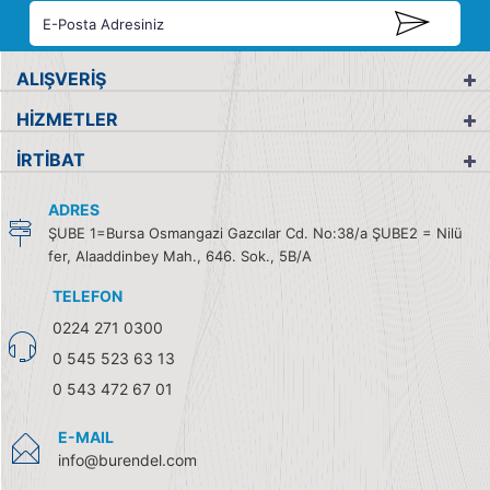
ALIŞVERİŞ
HİZMETLER
İRTİBAT
ADRES
ŞUBE 1=Bursa Osmangazi Gazcılar Cd. No:38/a ŞUBE2 = Nilü
fer, Alaaddinbey Mah., 646. Sok., 5B/A
TELEFON
0224 271 0300
0 545 523 63 13
0 543 472 67 01
E-MAIL
info@burendel.com