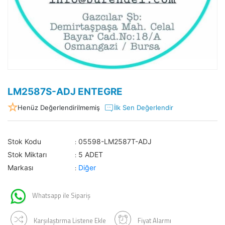
LM2587S-ADJ ENTEGRE
Henüz Değerlendirilmemiş
İlk Sen Değerlendir
Stok Kodu
05598-LM2587T-ADJ
:
Stok Miktarı
5 ADET
:
Markası
Diğer
:
Whatsapp ile Sipariş
Karşılaştırma Listene Ekle
Fiyat Alarmı