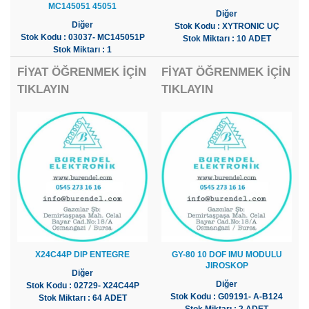
MC145051 45051
Diğer
Diğer
Stok Kodu : XYTRONIC UÇ
Stok Kodu : 03037- MC145051P
Stok Miktarı : 10 ADET
Stok Miktarı : 1
FİYAT ÖĞRENMEK İÇİN
FİYAT ÖĞRENMEK İÇİN
TIKLAYIN
TIKLAYIN
X24C44P DIP ENTEGRE
GY-80 10 DOF IMU MODULU
JIROSKOP
Diğer
Diğer
Stok Kodu : 02729- X24C44P
Stok Kodu : G09191- A-B124
Stok Miktarı : 64 ADET