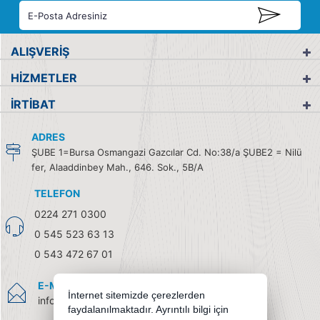
ALIŞVERİŞ
HİZMETLER
İRTİBAT
ADRES
ŞUBE 1=Bursa Osmangazi Gazcılar Cd. No:38/a ŞUBE2 = Nilü
fer, Alaaddinbey Mah., 646. Sok., 5B/A
TELEFON
0224 271 0300
0 545 523 63 13
0 543 472 67 01
E-MAIL
İnternet sitemizde çerezlerden
info@burendel.com
faydalanılmaktadır. Ayrıntılı bilgi için