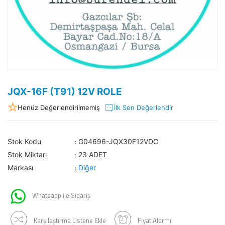
JQX-16F (T91) 12V ROLE
Henüz Değerlendirilmemiş
İlk Sen Değerlendir
Stok Kodu
G04696-JQX30F12VDC
:
Stok Miktarı
23 ADET
:
Markası
Diğer
:
Whatsapp ile Sipariş
Karşılaştırma Listene Ekle
Fiyat Alarmı