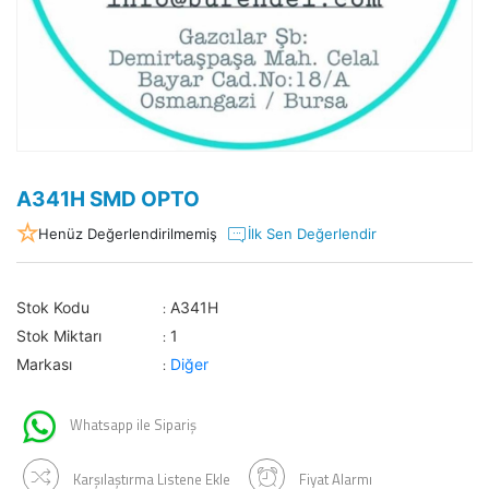
A341H SMD OPTO
Henüz Değerlendirilmemiş
İlk Sen Değerlendir
Stok Kodu
A341H
:
Stok Miktarı
1
:
Markası
Diğer
:
Whatsapp ile Sipariş
Karşılaştırma Listene Ekle
Fiyat Alarmı