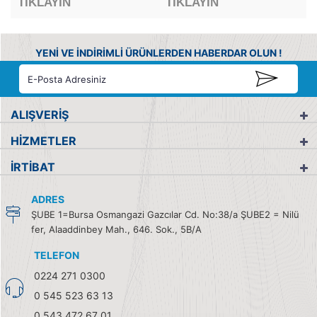
TIKLAYIN
TIKLAYIN
YENİ VE İNDİRİMLİ ÜRÜNLERDEN HABERDAR OLUN !
ALIŞVERİŞ
HİZMETLER
İRTİBAT
ADRES
ŞUBE 1=Bursa Osmangazi Gazcılar Cd. No:38/a ŞUBE2 = Nilü
fer, Alaaddinbey Mah., 646. Sok., 5B/A
TELEFON
0224 271 0300
0 545 523 63 13
0 543 472 67 01