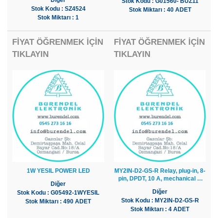
Diğer
Stok Kodu : G01560- BUZ11
Stok Kodu : SZ4524
Stok Miktarı : 40 ADET
Stok Miktarı : 1
FİYAT ÖĞRENMEK İÇİN
FİYAT ÖĞRENMEK İÇİN
TIKLAYIN
TIKLAYIN
1W YESIL POWER LED
MY2IN-D2-GS-R Relay, plug-in, 8-
pin, DPDT, 10 A, mechanical &
Diğer
LED indi
Diğer
Stok Kodu : G05492-1WYESIL
Stok Kodu : MY2IN-D2-GS-R
Stok Miktarı : 490 ADET
Stok Miktarı : 4 ADET