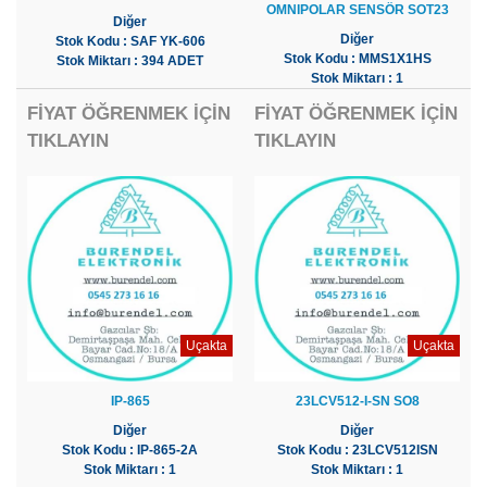
OMNIPOLAR SENSÖR SOT23
Diğer
Diğer
Stok Kodu : SAF YK-606
Stok Kodu : MMS1X1HS
Stok Miktarı : 394 ADET
Stok Miktarı : 1
FİYAT ÖĞRENMEK İÇİN
FİYAT ÖĞRENMEK İÇİN
TIKLAYIN
TIKLAYIN
Uçakta
Uçakta
IP-865
23LCV512-I-SN SO8
Diğer
Diğer
Stok Kodu : IP-865-2A
Stok Kodu : 23LCV512ISN
Stok Miktarı : 1
Stok Miktarı : 1