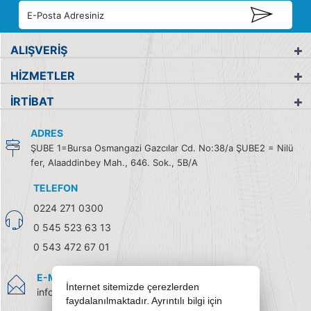
ALIŞVERİŞ
HİZMETLER
İRTİBAT
ADRES
ŞUBE 1=Bursa Osmangazi Gazcılar Cd. No:38/a ŞUBE2 = Nilü
fer, Alaaddinbey Mah., 646. Sok., 5B/A
TELEFON
0224 271 0300
0 545 523 63 13
0 543 472 67 01
E-MAIL
İnternet sitemizde çerezlerden
info@burendel.com
faydalanılmaktadır. Ayrıntılı bilgi için