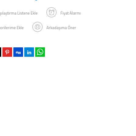
şılaştırma Listene Ekle
Fiyat Alarmı
orilerime Ekle
Arkadaşıma Öner