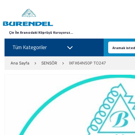
Çin İle Aranızdaki Köprüyü Kuruyoruz...
Tüm Kategoriler
Ana Sayfa
SENSÖR
IXFX64N50P TO247