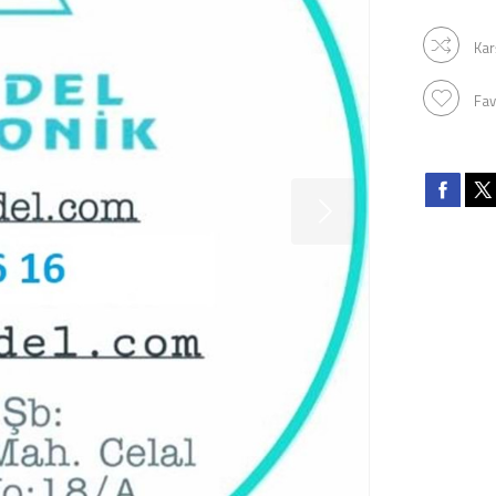
Kar
Fav