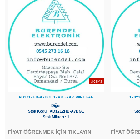
Uçakta
AD1212HB-A7BGL 12V 0.37A 4 WİRE FAN
120x
Diğer
Stok Kodu : AD1212HB-A7BGL
St
Stok Miktarı : 1
FİYAT ÖĞRENMEK İÇİN TIKLAYIN
FİYAT ÖĞR