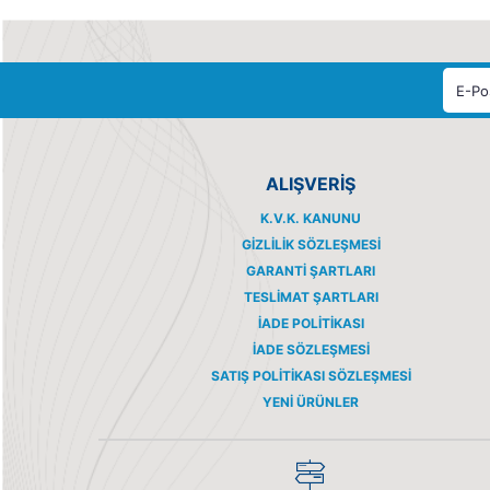
ALIŞVERİŞ
K.V.K. KANUNU
GIZLILIK SÖZLEŞMESI
GARANTI ŞARTLARI
TESLIMAT ŞARTLARI
İADE POLITIKASI
İADE SÖZLEŞMESI
SATIŞ POLITIKASI SÖZLEŞMESI
YENI ÜRÜNLER