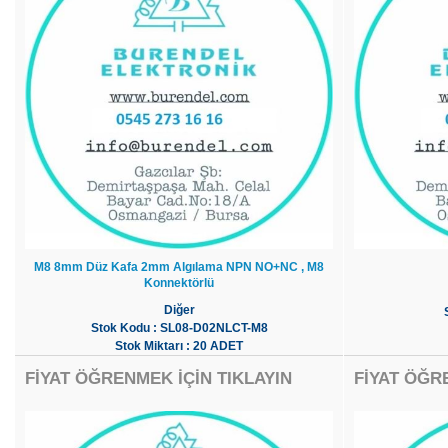
M8 8mm Düz Kafa 2mm Algılama NPN NO+NC , M8
Konnektörlü
Diğer
Stok Kodu : SL08-D02NLCT-M8
Stok Miktarı : 20 ADET
FİYAT ÖĞRENMEK İÇİN TIKLAYIN
FİYAT ÖĞR