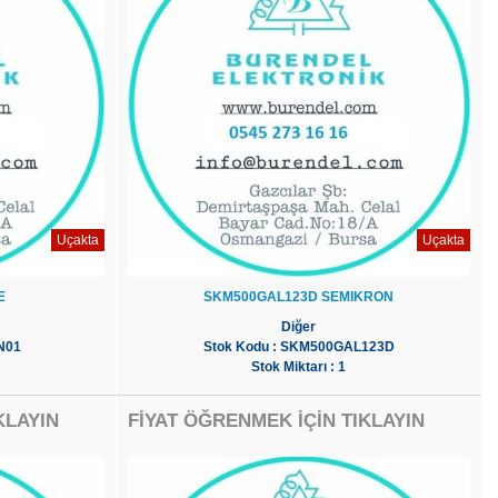
Uçakta
Uçakta
E
SKM500GAL123D SEMIKRON
Diğer
N01
Stok Kodu : SKM500GAL123D
Stok Miktarı : 1
KLAYIN
FİYAT ÖĞRENMEK İÇİN TIKLAYIN