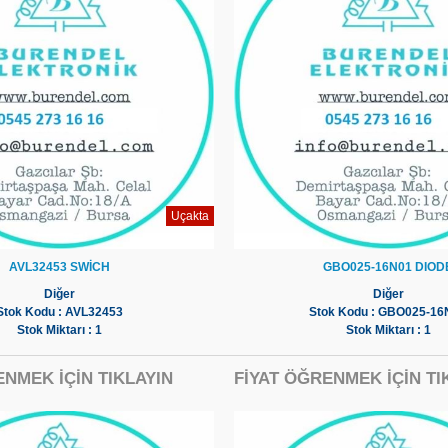
Uçakta
AVL32453 SWİCH
GBO025-16N01 DIOD
Diğer
Diğer
Stok Kodu : AVL32453
Stok Kodu : GBO025-16
Stok Miktarı : 1
Stok Miktarı : 1
ENMEK İÇİN TIKLAYIN
FİYAT ÖĞRENMEK İÇİN TI