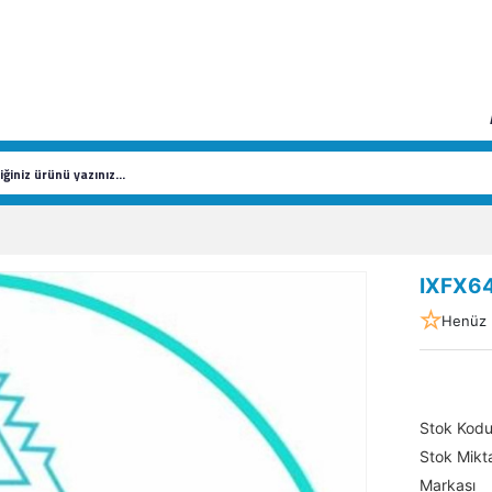
IXFX6
Henüz 
Stok Kod
Stok Mikta
Markası