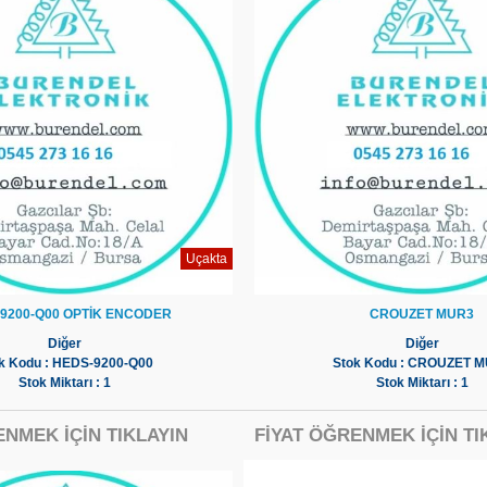
Uçakta
9200-Q00 OPTİK ENCODER
CROUZET MUR3
Diğer
Diğer
k Kodu : HEDS-9200-Q00
Stok Kodu : CROUZET 
Stok Miktarı : 1
Stok Miktarı : 1
ENMEK İÇİN TIKLAYIN
FİYAT ÖĞRENMEK İÇİN TI