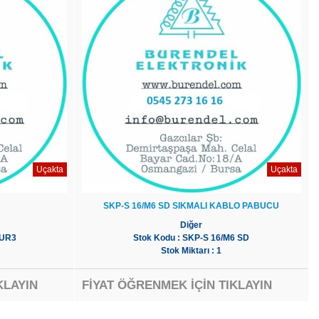
Uçakta
Uçakta
SKP-S 16/M6 SD SIKMALI KABLO PABUCU
Diğer
MUR3
Stok Kodu : SKP-S 16/M6 SD
Stok Miktarı : 1
KLAYIN
FİYAT ÖĞRENMEK İÇİN TIKLAYIN