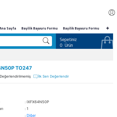
Ana Sayfa
Bayilik Başvuru Formu
Bayilik Başvuru Formu
Sepetiniz
0
Ürün
4N50P TO247
Değerlendirilmemiş
İlk Sen Değerlendir
u
IXFX64N50P
:
rı
1
:
Diğer
: