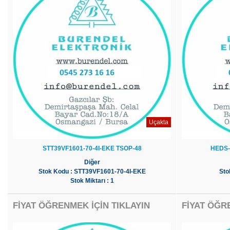
Uçakta
STT39VF1601-70-4I-EKE TSOP-48
HEDS-
Diğer
Stok Kodu : STT39VF1601-70-4I-EKE
Sto
Stok Miktarı : 1
FİYAT ÖĞRENMEK İÇİN TIKLAYIN
FİYAT ÖĞR