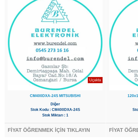
Uçakta
CM400DXA-24S MITSUBISHI
120x
Diğer
Stok Kodu : CM400DXA-24S
St
Stok Miktarı : 1
FİYAT ÖĞRENMEK İÇİN TIKLAYIN
FİYAT ÖĞR