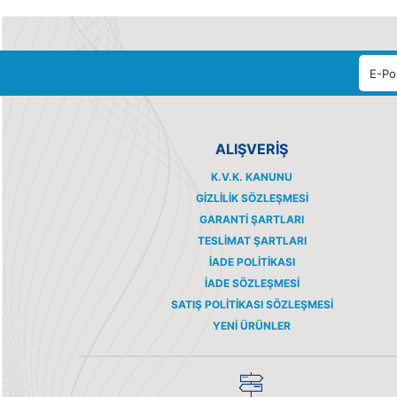
ALIŞVERİŞ
K.V.K. KANUNU
GIZLILIK SÖZLEŞMESI
GARANTI ŞARTLARI
TESLIMAT ŞARTLARI
İADE POLITIKASI
İADE SÖZLEŞMESI
SATIŞ POLITIKASI SÖZLEŞMESI
YENI ÜRÜNLER