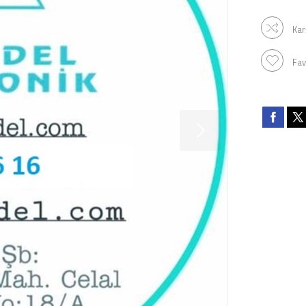
Kar
Fav