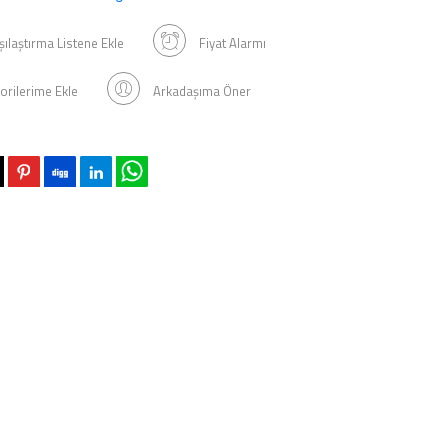
şılaştırma Listene Ekle
Fiyat Alarmı
orilerime Ekle
Arkadaşıma Öner