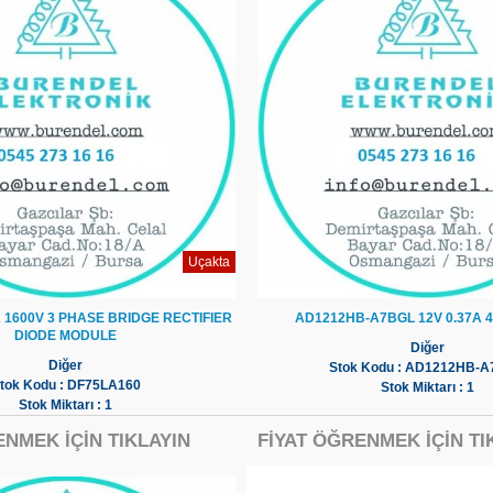
Uçakta
 1600V 3 PHASE BRIDGE RECTIFIER
AD1212HB-A7BGL 12V 0.37A 4
DIODE MODULE
Diğer
Diğer
Stok Kodu : AD1212HB-
tok Kodu : DF75LA160
Stok Miktarı : 1
Stok Miktarı : 1
ENMEK İÇİN TIKLAYIN
FİYAT ÖĞRENMEK İÇİN TI