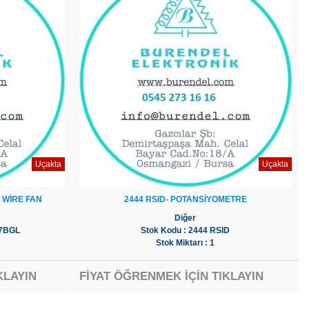
Uçakta
Uçakta
 WİRE FAN
2444 RSID- POTANSİYOMETRE
Diğer
A7BGL
Stok Kodu : 2444 RSID
Stok Miktarı : 1
KLAYIN
FİYAT ÖĞRENMEK İÇİN TIKLAYIN