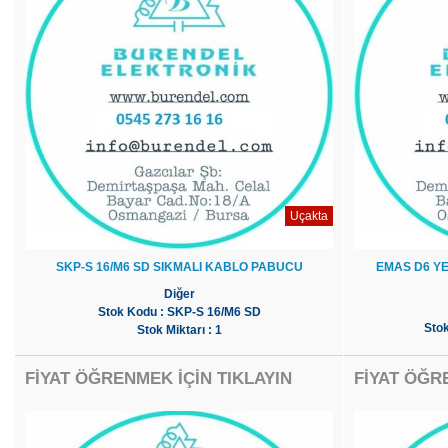
Uçakta
SKP-S 16/M6 SD SIKMALI KABLO PABUCU
EMAS D6 YE
Diğer
Stok Kodu : SKP-S 16/M6 SD
Sto
Stok Miktarı : 1
FİYAT ÖĞRENMEK İÇİN TIKLAYIN
FİYAT ÖĞR