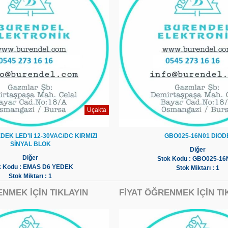
Uçakta
DEK LED'li 12-30VAC/DC KIRMIZI
GBO025-16N01 DIOD
SİNYAL BLOK
Diğer
Diğer
Stok Kodu : GBO025-16
k Kodu : EMAS D6 YEDEK
Stok Miktarı : 1
Stok Miktarı : 1
ENMEK İÇİN TIKLAYIN
FİYAT ÖĞRENMEK İÇİN TI