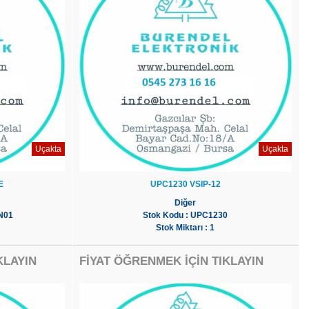
Uçakta
Uçakta
E
UPC1230 VSIP-12
Diğer
N01
Stok Kodu : UPC1230
Stok Miktarı : 1
KLAYIN
FİYAT ÖĞRENMEK İÇİN TIKLAYIN