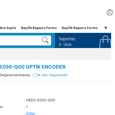
Ana Sayfa
Bayilik Başvuru Formu
Bayilik Başvuru Formu
Sepetiniz
0
Ürün
9200-Q00 OPTİK ENCODER
Değerlendirilmemiş
İlk Sen Değerlendir
u
HEDS-9200-Q00
:
rı
1
:
Diğer
: