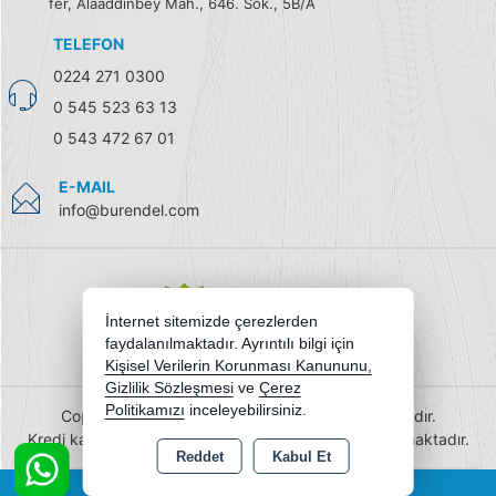
fer, Alaaddinbey Mah., 646. Sok., 5B/A
TELEFON
0224 271 0300
0 545 523 63 13
0 543 472 67 01
E-MAIL
info@burendel.com
İnternet sitemizde çerezlerden
faydalanılmaktadır. Ayrıntılı bilgi için
Kişisel Verilerin Korunması Kanununu,
Gizlilik Sözleşmesi
ve
Çerez
Politikamızı
inceleyebilirsiniz.
Copyright 2026 burendel.com - Tüm hakları saklıdır.
Kredi kartı bilgileriniz 256bit SSL sertifikası ile korunmaktadır.
Reddet
Kabul Et
Bu site AKINSOFT E-Ticaret ile hazırlanmıştır.